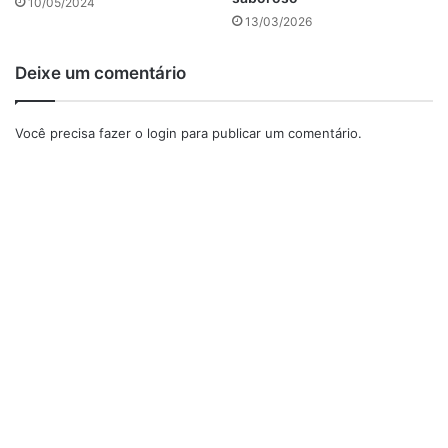
10/05/2024
anúncio
13/03/2026
Deixe um comentário
Você precisa fazer o
login
para publicar um comentário.
Como fazer o Nhoque de batata
Aqueça uma panela com o óleo, em fogo médio e refogue