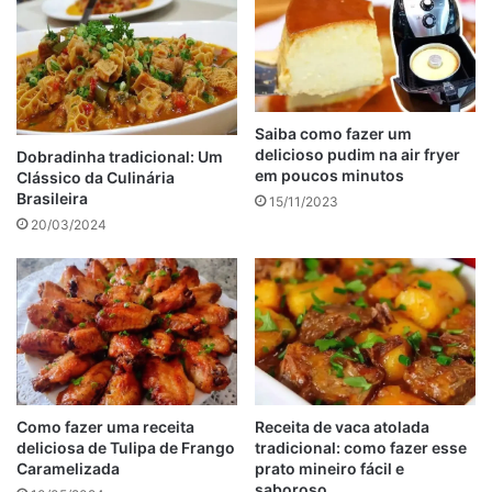
Pastel na Airfryer com Massa Pronta: Crocante,
Rápido e delicioso
Coração de galinha na Airfryer em poucos minutos e
sem sujeira.
Saiba como fazer um
Batata na airfryer: Receitas simples práticas e
delicioso pudim na air fryer
Dobradinha tradicional: Um
deliciosas
em poucos minutos
Clássico da Culinária
Brasileira
15/11/2023
Molho:
20/03/2024
2 colheres (sopa) de óleo
300g de carne moída
1 cebola picada
Um dente de alho picado
1 cenoura pequena ralada
6 tomates maduros batidos no liquidificador e peneirados
Sal e pimenta-do-reino a gosto
Como fazer uma receita
Receita de vaca atolada
deliciosa de Tulipa de Frango
tradicional: como fazer esse
Folhas de manjericão fresco a gosto para polvilhar
Caramelizada
prato mineiro fácil e
saboroso