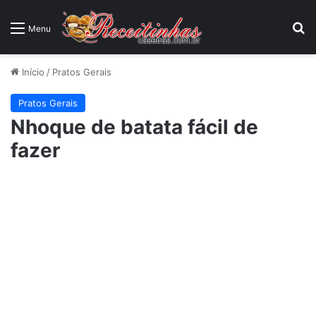
P
Menu
Início
/
Pratos Gerais
Pratos Gerais
Nhoque de batata fácil de
fazer