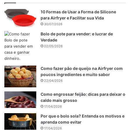
Imagem: reprodução
Reserve. Cozinhe as batatas inteiras com casca em água e
10 Formas de Usar a Forma de Silicone
sal por 20 minutos ou até amaciar.
para Airfryer e Facilitar sua Vida
Escorra e descasque ainda quente. Passe pelo
30/07/2026
espremedor ainda quente e deixe esfriar.
Bolo de pote para vender: e lucrar de
Coloque em uma tigela, adicione a gema, sal, pimenta e a
Verdade
farinha, aos poucos, sovando até soltar das mãos.
02/05/2026
Veja também
Como fazer pão de queijo na Airfryer com
Quiche de milho verde fácil de fazer
poucos ingredientes e muito sabor
Filé mignon ao molho 4 queijos
22/04/2026
Maminha assada com batatas
Como engrossar feijão: dicas para deixar o
caldo mais grosso
17/04/2026
Por que o bolo sola? Entenda os motivos e
aprenda como evitar
17/04/2026