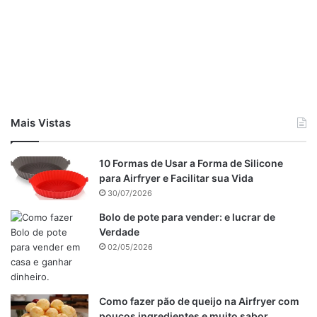
desenformar?
4. Posso congelar o bolo de chocolate?
5. Posso adicionar nozes ou pedaços de chocolate à
massa?
1 Chocolate de Qualidade
O segredo de um bolo de chocolate verdadeiramente
Mais Vistas
excepcional começa com o ingrediente principal – o
chocolate. Use chocolate de alta qualidade com um teor de
10 Formas de Usar a Forma de Silicone
cacau de pelo menos 70%. Quanto mais cacau, mais
para Airfryer e Facilitar sua Vida
intenso será o sabor.
30/07/2026
Bolo de pote para vender: e lucrar de
2. Manteiga amolecida
Verdade
02/05/2026
Como fazer pão de queijo na Airfryer com
poucos ingredientes e muito sabor