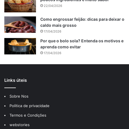
22/04/2026
Como engrossar feijão: dicas para deixar o
caldo mais grosso
17/04/2026
Por que o bolo sola? Entenda os motivos e
aprenda como evitar
17/04/2026
A manteiga é essencial para adicionar umidade e sabor à
Links úteis
massa. Certifique-se de que está amolecida à temperatura
ambiente para uma textura uniforme.
Sobre Nos
Política de privacidade
3. Açúcar
Termos e Condições
O açúcar é responsável pelo sabor doce e pela textura
webstories