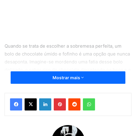
Quando se trata de escolher a sobremesa perfeita, um
bolo de chocolate úmido e fofinho é uma opção que nunca
desaponta. Imagine-se mordendo uma fatia desse bolo
delicado, o sabor rico do chocolate derretendo na boca e a
umidade que faz com que cada garfada seja uma
Mostrar mais
experiência celestial. Se você está indeciso sobre qual
sobremesa preparar para surpreender sua família e
Linkedin
Pinterest
Reddit
WhatsApp
amigos, deixe-me lhe dizer que o bolo de chocolate úmido
e fofinho é uma escolha que vai agradar a todos os
paladares. A combinação perfeita de textura macia e sabor
intenso é simplesmente irresistível. Continue lendo para
descobrir todos os segredos e dicas para criar essa