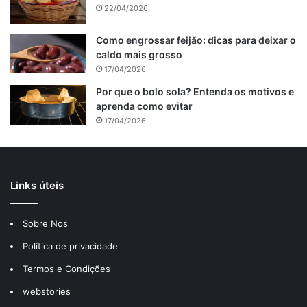
22/04/2026
Como engrossar feijão: dicas para deixar o
caldo mais grosso
17/04/2026
Por que o bolo sola? Entenda os motivos e
aprenda como evitar
17/04/2026
Na mesma frigideira, adicione os aspargos e o alho picado,
salteando por aproximadamente 5 minutos, ou até que os
aspargos estejam macios.
Sirva o salmão acompanhado dos aspargos salteados.
Links úteis
Frango à Parmegiana Low Carb
Sobre Nos
Política de privacidade
Termos e Condições
webstories