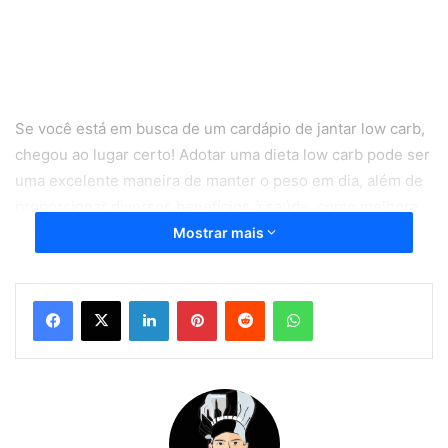
Se você está em busca de um cardápio de jantar low carb,
chegou ao lugar certo! Adotar uma dieta low carb pode ser
uma excelente maneira de manter o peso em dia, além de
proporcionar diversos benefícios à saúde, como melhora
na disposição e controle dos níveis de açúcar no sangue.
Mostrar mais
Aqui você encontrará cinco receitas práticas, deliciosas e,
claro, com baixo teor de carboidratos. Vamos lá?
Linkedin
Pinterest
Reddit
WhatsApp
Salmão ao Limão com Aspargos
é uma opção de Jantar Low
Carb delicioso