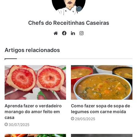
Salmão ao Limão com Aspargos é uma opção de Jantar
Chefs do Receitinhas Caseiras
Low Carb delicioso
Frango à Parmegiana Low Carb
Website
Facebook
Linkedin
Instagram
Ratatouille Low Carb
Lasanha de Abobrinha é uma alternativa de Jantar Low
Artigos relacionados
Carb simples de preparar
Camarão com Legumes ao Curry para aquele jantar Low
Carb
Tabela de conteúdos
Aprenda fazer o verdadeiro
Como fazer sopa de sopa de
morango do amor feito em
legumes com carne moída
casa
29/05/2025
30/07/2025