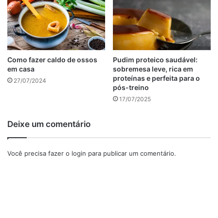
Salmão ao Limão com Aspargos : Imagem de reprodução
Como fazer caldo de ossos
Pudim proteico saudável:
Imagem de
-Rita-
und
mit
por
Pixabay
em casa
sobremesa leve, rica em
Que tal começar o seu cardápio de jantar low carb com
proteínas e perfeita para o
27/07/2024
pós-treino
uma receita sofisticada e saborosa? O salmão ao limão
17/07/2025
com aspargos é uma excelente opção para quem quer
impressionar sem complicar na cozinha. Essa combinação
Deixe um comentário
é rica em proteínas e gorduras saudáveis, garantindo um
prato equilibrado e cheio de sabor.
Você precisa fazer o
login
para publicar um comentário.
Ingredientes
anúncio