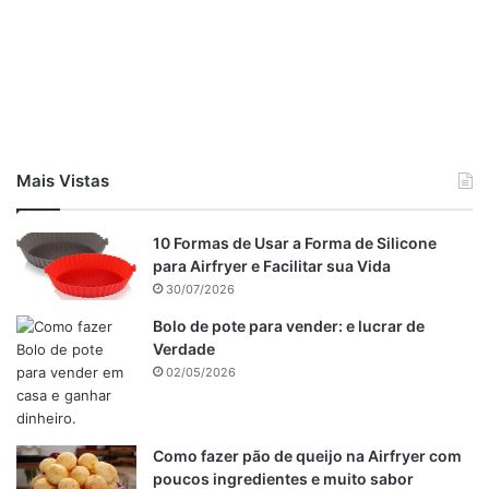
2 dentes de alho picados
Modo de Preparo
Tempere os filés de salmão com sal, pimenta e suco de
limão.
Em uma frigideira, aqueça o azeite e doure os filés de
Mais Vistas
salmão por cerca de 3 minutos de cada lado, ou até que
estejam cozidos ao ponto.
10 Formas de Usar a Forma de Silicone
Retire o salmão da frigideira e reserve.
para Airfryer e Facilitar sua Vida
30/07/2026
Bolo de pote para vender: e lucrar de
Verdade
02/05/2026
Como fazer pão de queijo na Airfryer com
poucos ingredientes e muito sabor