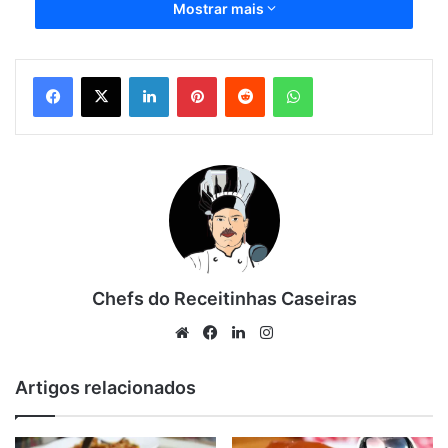
aquele almoço.
Mostrar mais
A receita de strogonoff de carne se tornou uma queridinha
Linkedin
Pinterest
Reddit
WhatsApp
dos brasileiros, por que é uma opção de almoço simples e
muito fácil de fazer.
Combina para o almoço ou jantar, o truque para o
strogonoff ficar bastante saboroso é caramelizar a carne
antes de incluir os ingredientes do molho.
Veja o passo a passa da receita abaixo.
Dificuldade: fácil
Rendimento: 7 porções
Chefs do Receitinhas Caseiras
Tempo: 30 para ficar pronto
Website
Facebook
Linkedin
Instagram
anúncio
Artigos relacionados