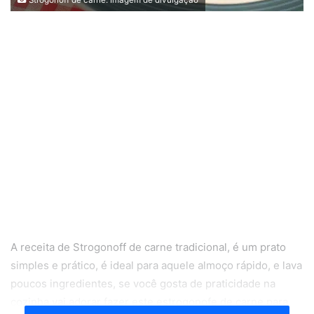
A receita de Strogonoff de carne tradicional, é um prato
simples e prático, é ideal para aquele almoço rápido, e lava
poucos ingredientes, se você gosta de praticidade na
cozinha vai adorar fazer este estrogonofe de carne para