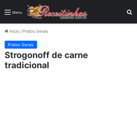
P
Menu
Início
/
Pratos Gerais
Pratos Gerais
Strogonoff de carne
tradicional