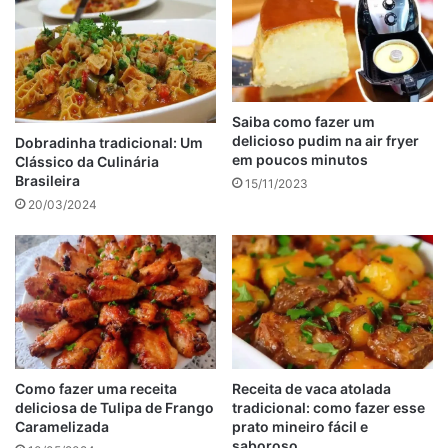
Saiba como fazer um
delicioso pudim na air fryer
Dobradinha tradicional: Um
em poucos minutos
Clássico da Culinária
Brasileira
15/11/2023
20/03/2024
Ingredientes do estrogonofe de
carne tradicional
1 quilo de alcatra em tiras
Como fazer uma receita
Receita de vaca atolada
deliciosa de Tulipa de Frango
tradicional: como fazer esse
Sal a gosto
Caramelizada
prato mineiro fácil e
Pimenta-do-reino
a gosto
saboroso