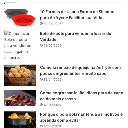
Após o açúcar derreter, acrescente a carne temperada e
10 Formas de Usar a Forma de Silicone
para Airfryer e Facilitar sua Vida
deixe refogar até dourar.
30/07/2026
Depois, adicione 2 xícaras de chá de molho de tomate,
Bolo de pote para vender: e lucrar de
Verdade
champignon a gosto, 2 colheres de sopa de ketchup e
02/05/2026
mostarda a gosto. Misture e deixe aquecer.
Desligue o fogo e acrescente 2 caixas de creme de leite.
Misture e sirva em seguida.
Como fazer pão de queijo na Airfryer com
poucos ingredientes e muito sabor
Publicidade
22/04/2026
Como engrossar feijão: dicas para deixar o
caldo mais grosso
17/04/2026
Por que o bolo sola? Entenda os motivos e
aprenda como evitar
17/04/2026