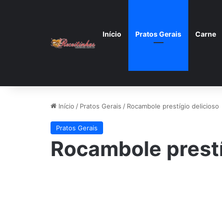
Início
Pratos Gerais
Carne
Início
/
Pratos Gerais
/
Rocambole prestígio delicioso
Pratos Gerais
Rocambole prestí