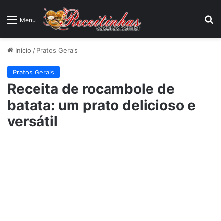
P
Menu
Início
/
Pratos Gerais
Pratos Gerais
Receita de rocambole de
batata: um prato delicioso e
versátil