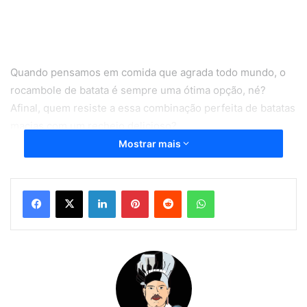
Quando pensamos em comida que agrada todo mundo, o
rocambole de batata é sempre uma ótima opção, né?
Afinal, quem resiste a essa combinação perfeita de batatas
macias com um recheio delicioso?
Mostrar mais
É o tipo de prato que cai bem em qualquer ocasião, desde
um jantarzinho em família até uma festa mais especial.
Linkedin
Pinterest
Reddit
WhatsApp
Então, aqui vou compartilhar com você uma receita bem
detalhadinha para preparar um rocambole de batata que
vai deixar todo mundo de boca aberta!
Ingredientes do rocambole de batata