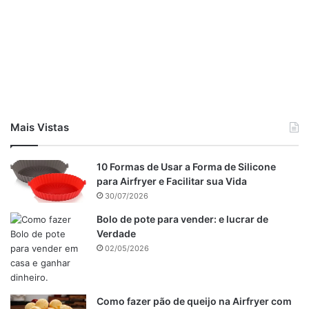
Cubra o presunto
com uma camada de queijo mussarela
ralado.
Enrole cuidadosamente
a massa, formando um rocambole.
Pincele a superfície
do rocambole com leite.
Mais Vistas
10 Formas de Usar a Forma de Silicone
para Airfryer e Facilitar sua Vida
30/07/2026
Bolo de pote para vender: e lucrar de
Verdade
02/05/2026
Como fazer pão de queijo na Airfryer com