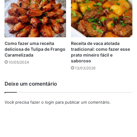
Como fazer uma receita
Receita de vaca atolada
deliciosa de Tulipa de Frango
tradicional: como fazer esse
Caramelizada
prato mineiro fácil e
saboroso
10/05/2024
13/03/2026
Deixe um comentário
Como fazer orocambole de batata
Você precisa fazer o
login
para publicar um comentário.