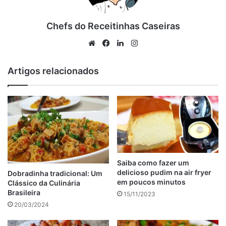
Ingredientes do rocambole de batata
Chefs do Receitinhas Caseiras
Como fazer orocambole de batata
Dicas adicionais
Website
Facebook
Linkedin
Instagram
Tabela de conteúdos
Artigos relacionados
1 kg de batatas
3 ovos
200g de queijo mussarela ralado
200g de presunto fatiado
1/2 xícara de leite
Sal e pimenta a gosto
Salsinha picada para decorar
Saiba como fazer um
delicioso pudim na air fryer
Dobradinha tradicional: Um
anúncio
em poucos minutos
Clássico da Culinária
Brasileira
15/11/2023
20/03/2024