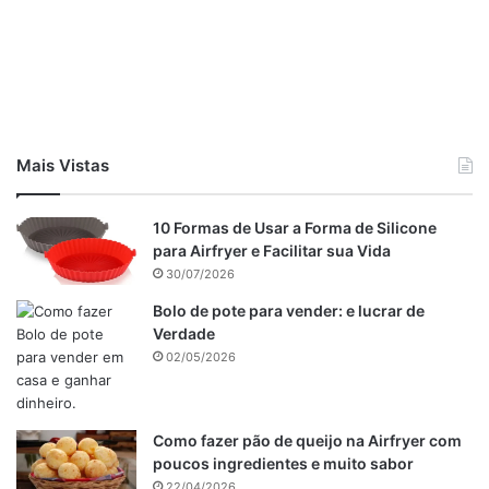
Pudim dos anjos : Imagem de divulgação
Mais Vistas
Caramelo:
Começaremos preparando o caramelo do
pudim, caramelize o açúcar e acrescente a água. Mexa até
10 Formas de Usar a Forma de Silicone
dissolver o caramelo e formar uma calda. Desligue o fogo,
para Airfryer e Facilitar sua Vida
deixe esfriar levemente e despeje em uma assadeira de
30/07/2026
furo no meio.
Bolo de pote para vender: e lucrar de
Verdade
Pudim:
Hidrate a gelatina na água. Numa panela, coloque o
02/05/2026
leite, as gemas, as raspas de laranja e o leite condensado.
Leve ao fogo médio, mexendo sempre. Não deixe levantar
fervura.
Como fazer pão de queijo na Airfryer com
poucos ingredientes e muito sabor
22/04/2026