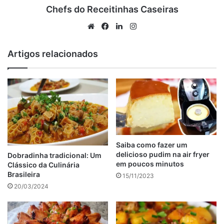
Chefs do Receitinhas Caseiras
anjos
Website
Facebook
Linkedin
Instagram
Artigos relacionados
Ingredientes do pudim dos anjos
Para o pudim
Como preparar o pudim dos anjos
Tabela de conteúdos
Para o caramelo
2 xícara(s) de chá de açúcar
1/2 xícara(s) de chá de água
Saiba como fazer um
delicioso pudim na air fryer
Dobradinha tradicional: Um
em poucos minutos
Clássico da Culinária
anúncio
Brasileira
15/11/2023
20/03/2024