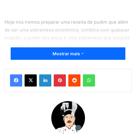
Hoje nos iremos preparar uma receita de pudim que além
de ser uma sobremesa econômica, combina com qualquer
ocasião, o pudim dos anjos é uma sobremesa que encanta
o paladar de todos os convidados, e você consegue
preparar em poucos minutos, usando ingredientes
Mostrar mais
acessíveis e muito barato.
Linkedin
Pinterest
Reddit
WhatsApp
Se você é uma pessoa que gosta inovar na cozinha, este
pudim é uma excelente opção para você fazer e servir na
sobremesa. Para você não errar na hora de preparar esta
deliciosa sobremesa, estarei deixando um passo a passo
simples, que basta você seguir para o seu pudim ser um
sucesso.
Ingredientes do pudim dos