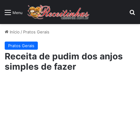
P
Menu
Início
/
Pratos Gerais
Pratos Gerais
Receita de pudim dos anjos
simples de fazer