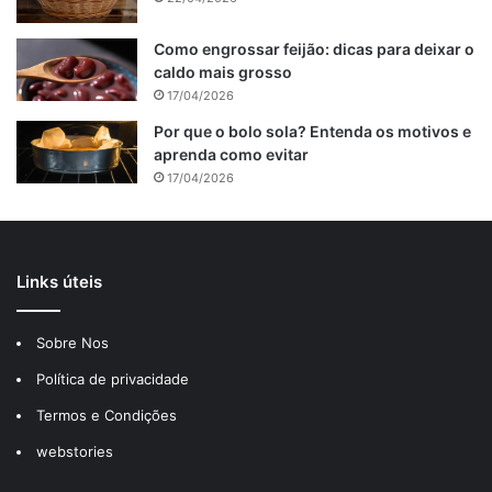
Como engrossar feijão: dicas para deixar o
caldo mais grosso
17/04/2026
Por que o bolo sola? Entenda os motivos e
aprenda como evitar
17/04/2026
Links úteis
Sobre Nos
Política de privacidade
Tabela de conteúdos
Termos e Condições
Ingredientes do pudim dos anjos
webstories
Para o pudim