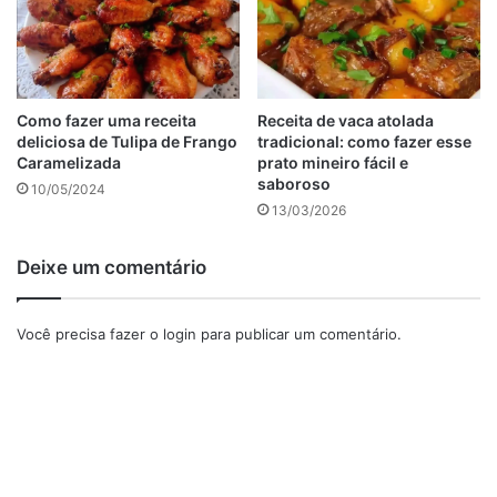
Como fazer uma receita
Receita de vaca atolada
deliciosa de Tulipa de Frango
tradicional: como fazer esse
Caramelizada
prato mineiro fácil e
saboroso
10/05/2024
13/03/2026
Deixe um comentário
Para o pudim
Você precisa fazer o
login
para publicar um comentário.
2 unidade(s) de gelatinas incolor sem sabor
1/2 xícara(s) de chá de água
3 xícara(s) de chá de leite
1 lata(s) de leite condensado
400 ml(s) de creme de leite
3 unidade(s) de gemas