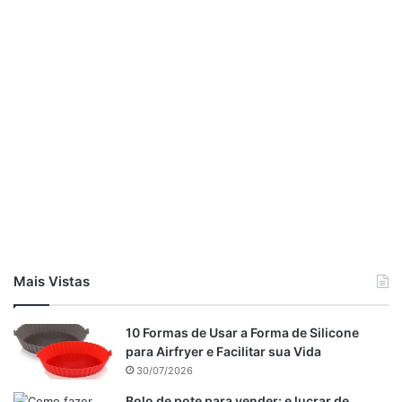
Mais Vistas
10 Formas de Usar a Forma de Silicone
Coloque o peixe em uma assadeira e faça cortes para
para Airfryer e Facilitar sua Vida
absorver o molho.
30/07/2026
Espalhe o molho no peixe e deixe marinar em refrigeração
Bolo de pote para vender: e lucrar de