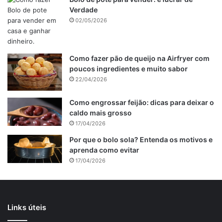
por 2 horas.
Verdade
02/05/2026
Veja também
Lombo suíno assado na cerveja
Receitas de carne de porco
Como fazer pão de queijo na Airfryer com
Lagarto ao molho madeira com legumes
poucos ingredientes e muito sabor
22/04/2026
Cubra a assadeira com papel-alumínio e leve ao forno por
Como engrossar feijão: dicas para deixar o
20 minutos.
caldo mais grosso
Retire o papel-alumínio e leve novamente ao forno para
17/04/2026
dourar.
Por que o bolo sola? Entenda os motivos e
Se quiser, decore com rodelas de limão e fatias de
aprenda como evitar
pimentão. Sirva em seguida.
17/04/2026
Publicidade
Links úteis