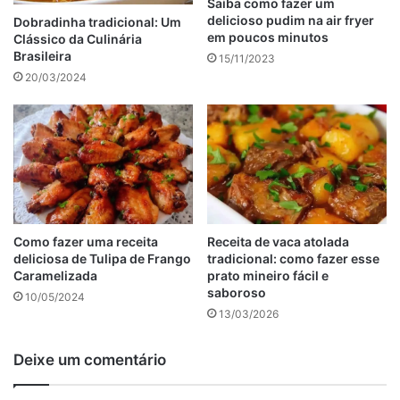
Saiba como fazer um
delicioso pudim na air fryer
1 quilo e meio de peixe inteiro e limpo
Dobradinha tradicional: Um
em poucos minutos
Clássico da Culinária
300 mililitros de vinho branco seco
Brasileira
15/11/2023
1 vidro de
leite de coco
20/03/2024
Uma xícara de chá de azeite
1 colher de chá de sal
1 cebola
5 dentes de alho
2 tomates
1 pimentão
Pimenta-do-reino a gosto
Como fazer uma receita
Receita de vaca atolada
Cominho a gosto
deliciosa de Tulipa de Frango
tradicional: como fazer esse
Caramelizada
prato mineiro fácil e
Meio maço de cebolinha
saboroso
10/05/2024
Meio maço de coentro
13/03/2026
Como preparar o peixe assado no forno
Deixe um comentário