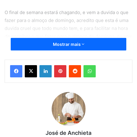
O final de semana estará chagando, e vem a duvida o que
fazer para o almoço de domingo, acredito que esta é uma
duvida cruel que todo mundo tem, e para facilitar na hora
de escolher o que fazer para o almoço de domingo, eu vou
deixar uma lista de alternativa de pratos prática e rápido
Mostrar mais
para fazer no final de semana.
Linkedin
Pinterest
Reddit
WhatsApp
Peixe assado no forno é uma
opção de almoço de domingo.
O peixe assado no forno é uma receita prática que todos
nós adoramos fazer, é uma receita prática e econômica
que combina com o almoço de domingo, ou até mesmo um
jantar do nosso dia a dia,
Feito com leite de coco e um toque de vinho branco, o
José de Anchieta
peixe assado é muito pedido no almoço de Páscoa.