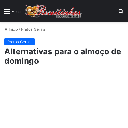
P
Menu
Início
/
Pratos Gerais
Pratos Gerais
Alternativas para o almoço de
domingo