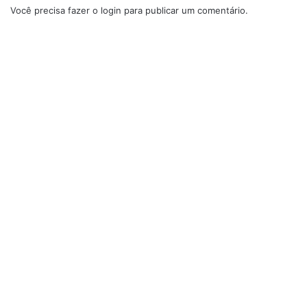
Você precisa fazer o
login
para publicar um comentário.
Peixe assado
No liquidificador, coloque 300 mililitros de vinho branco
seco, 1 vidro de leite de coco, 1 xícara de chá de azeite, 1
colher de chá de sal, 1 cebola, 5 dentes de alho, 1
pimentão sem sementes, 2 tomates, pimenta-do-reino a
gosto, cominho em pó a gosto, meio maço de cebolinha e
meio maço de coentro. Bata até misturar os ingredientes.