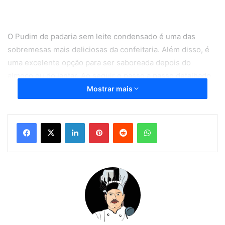
O Pudim de padaria sem leite condensado é uma das
sobremesas mais deliciosas da confeitaria. Além disso, é
uma excelente opção para ser saboreada depois do
almoço ou do jantar. Ao seguir o passo a passo detalhado
que preparei para você desta receita de pudim de padaria,
Mostrar mais
você vai conseguir preparar aí na sua casa esta deliciosa
sobremesa com o pudim de padaria.
Linkedin
Pinterest
Reddit
WhatsApp
Como fazer o pudim de padaria
sem leite condensado
Como fazer o pudim de padaria sem leite condensado
Ingredientes da receita de pudim de padaria