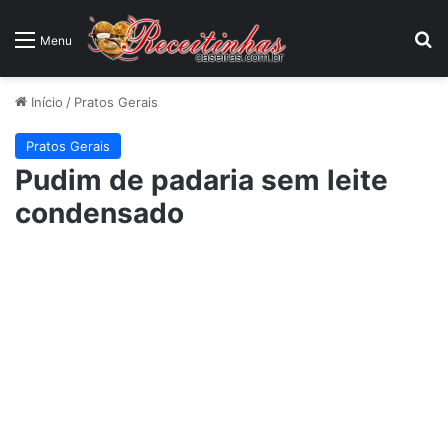
P
Menu
Início
/
Pratos Gerais
Pratos Gerais
Pudim de padaria sem leite
condensado