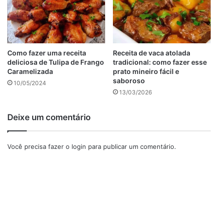
Como fazer uma receita
Receita de vaca atolada
deliciosa de Tulipa de Frango
tradicional: como fazer esse
Caramelizada
prato mineiro fácil e
saboroso
10/05/2024
13/03/2026
Deixe um comentário
Todos esses ingredientes serão batidos no liquidificador
Você precisa fazer o
login
para publicar um comentário.
até obtermos uma mistura homogênea. Em seguida,
despejamos essa mistura na forma caramelizada, cobrimos
com papel alumínio e levamos ao forno pré-aquecido a
220 graus, em banho-maria, por cerca de 70 minutos.
Após esse tempo, retiramos do forno, deixamos esfriar,