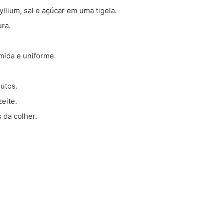
syllium, sal e açúcar em uma tigela.
ura.
mida e uniforme.
utos.
eite.
 da colher.