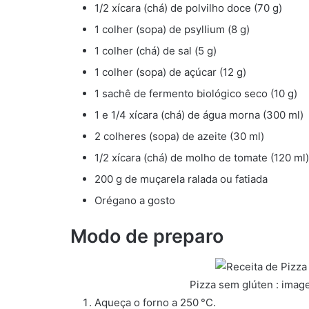
1/2 xícara (chá) de polvilho doce (70 g)
1 colher (sopa) de psyllium (8 g)
1 colher (chá) de sal (5 g)
1 colher (sopa) de açúcar (12 g)
1 sachê de fermento biológico seco (10 g)
1 e 1/4 xícara (chá) de água morna (300 ml)
2 colheres (sopa) de azeite (30 ml)
1/2 xícara (chá) de molho de tomate (120 ml)
200 g de muçarela ralada ou fatiada
Orégano a gosto
Modo de preparo
Pizza sem glúten : imag
Aqueça o forno a 250 °C.