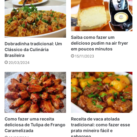
Ingredientes que usei para fazer a mousse de chocolate
light.
Benefícios da mousse de chocolate light
Tabela de conteúdos
Saiba como fazer um
delicioso pudim na air fryer
Dobradinha tradicional: Um
em poucos minutos
Clássico da Culinária
Brasileira
15/11/2023
20/03/2024
Como fazer uma receita
Receita de vaca atolada
mousse de chocolate light : Imagem de reprodução
deliciosa de Tulipa de Frango
tradicional: como fazer esse
Caramelizada
prato mineiro fácil e
4 colheres (café) de margarina light
saboroso