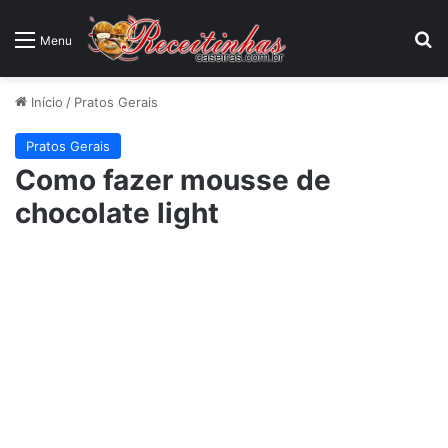
P
Menu
Início
/
Pratos Gerais
Pratos Gerais
Como fazer mousse de
chocolate light