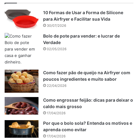
10 Formas de Usar a Forma de Silicone
para Airfryer e Facilitar sua Vida
30/07/2026
Bolo de pote para vender: e lucrar de
Verdade
02/05/2026
Como fazer pão de queijo na Airfryer com
poucos ingredientes e muito sabor
22/04/2026
Como engrossar feijão: dicas para deixar o
Benefícios da mousse de chocolate
caldo mais grosso
light
17/04/2026
Por que o bolo sola? Entenda os motivos e
aprenda como evitar
17/04/2026