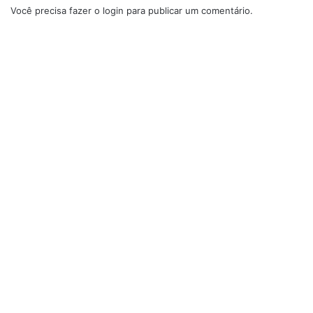
Você precisa fazer o
login
para publicar um comentário.
Como preparar o macarrão na
panela de pressão.
Receita de macarrão : Imagem de reprodução
Coloque em uma panela de pressão 4 copos de água,