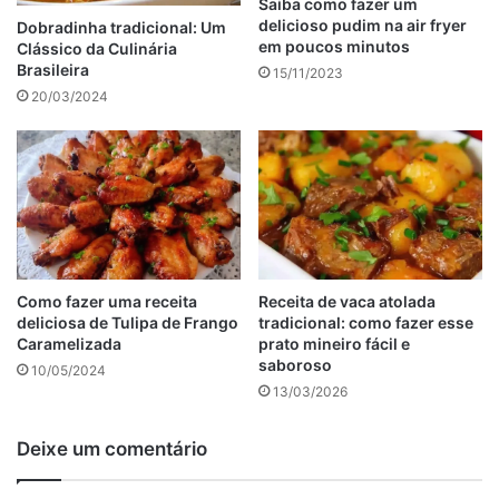
3 dentes de alho
Saiba como fazer um
delicioso pudim na air fryer
Dobradinha tradicional: Um
Uma colher (sopa) de salsinha
em poucos minutos
Clássico da Culinária
1 pitada de sal
Brasileira
15/11/2023
20/03/2024
anúncio
Como fazer uma receita
Receita de vaca atolada
deliciosa de Tulipa de Frango
tradicional: como fazer esse
Caramelizada
prato mineiro fácil e
saboroso
10/05/2024
13/03/2026
Deixe um comentário