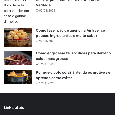
Verdade
02/05/2026
Como fazer pão de queijo na Airfryer com
poucos ingredientes e muito sabor
22/04/2026
Como engrossar feijão: dicas para deixar o
caldo mais grosso
17/04/2026
Por que o bolo sola? Entenda os motivos e
aprenda como evitar
Coloque em um refratário, se quiser um queijinho por
17/04/2026
cima, e está pronto um macarrão delicioso, que pode ser
servido com uma carne, e saladinha básica.
Links úteis
Gostou? Siga o
receitinhascaseiras.com.br
nas redes
sociais
!
Lá tem receitinhas receitas como essa todos os