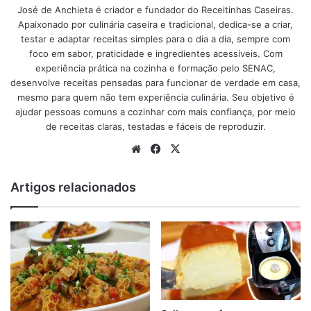
familia e convidados.
José de Anchieta é criador e fundador do Receitinhas Caseiras.
Apaixonado por culinária caseira e tradicional, dedica-se a criar,
Ingredientes para fazer o
testar e adaptar receitas simples para o dia a dia, sempre com
foco em sabor, praticidade e ingredientes acessíveis. Com
macarrão na panela de
experiência prática na cozinha e formação pelo SENAC,
desenvolve receitas pensadas para funcionar de verdade em casa,
pressão.
mesmo para quem não tem experiência culinária. Seu objetivo é
ajudar pessoas comuns a cozinhar com mais confiança, por meio
de receitas claras, testadas e fáceis de reproduzir.
Website
Facebook
X
Ingredientes para fazer o macarrão na panela de pressão.
Como preparar o macarrão na panela de pressão.
Artigos relacionados
Tabela de conteúdos
Um pacote de penne ou outra massa de sua preferência
1 caixa de
molho de tomate
Uma lata de creme de leite
100 gramas de requeijão
1 unidade de cebola picadinha