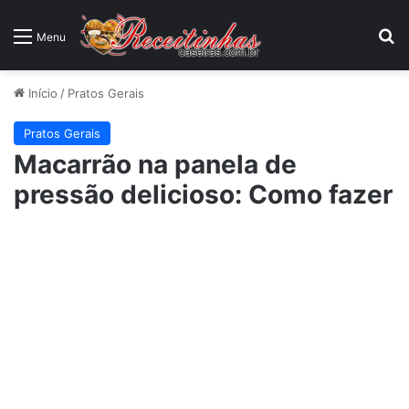
P
Menu
Início
/
Pratos Gerais
Pratos Gerais
Macarrão na panela de
pressão delicioso: Como fazer