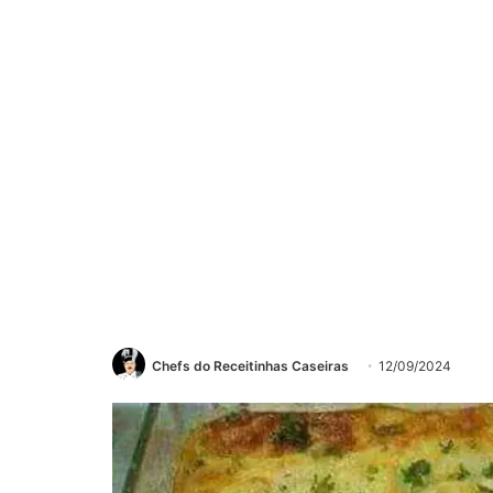
Chefs do Receitinhas Caseiras
12/09/2024