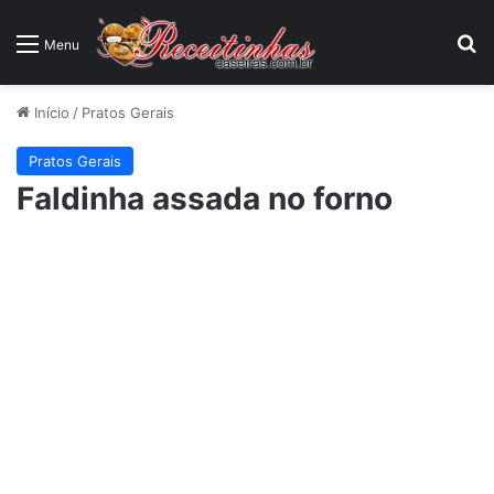
P
Menu
Início
/
Pratos Gerais
Pratos Gerais
Faldinha assada no forno