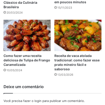
O resultado será uma carne macia e suculenta que vai
em poucos minutos
Clássico da Culinária
Brasileira
surpreender o seu paladar.
15/11/2023
20/03/2024
Não perca mais tempo e experimente agora mesmo a
faldinha assada no forno, tenho certeza de que você não
vai se arrepender.
Sem dúvida, essa é uma opção incrível para quem deseja
saborear uma carne de qualidade sem precisar gastar
muito.
Como fazer uma receita
Receita de vaca atolada
Aproveite a praticidade e o sabor irresistível desse prato e
deliciosa de Tulipa de Frango
tradicional: como fazer esse
transforme o seu almoço ou jantar em uma verdadeira
Caramelizada
prato mineiro fácil e
experiência gastronômica.
saboroso
10/05/2024
13/03/2026
Ingredientes para fazer fazer a
Deixe um comentário
receita de fraldinha assada no
forno
Você precisa fazer o
login
para publicar um comentário.