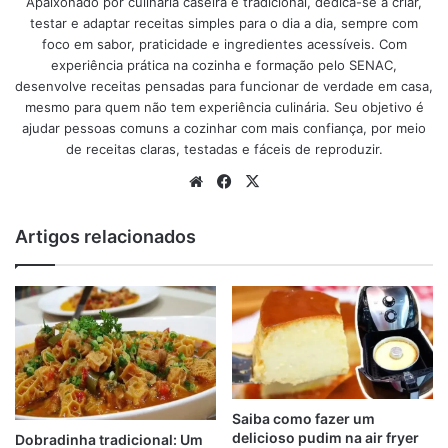
Apaixonado por culinária caseira e tradicional, dedica-se a criar,
testar e adaptar receitas simples para o dia a dia, sempre com
favoritos e levar ao forno.
foco em sabor, praticidade e ingredientes acessíveis. Com
experiência prática na cozinha e formação pelo SENAC,
anúncio
desenvolve receitas pensadas para funcionar de verdade em casa,
mesmo para quem não tem experiência culinária. Seu objetivo é
ajudar pessoas comuns a cozinhar com mais confiança, por meio
de receitas claras, testadas e fáceis de reproduzir.
Website
Facebook
X
Artigos relacionados
Saiba como fazer um
delicioso pudim na air fryer
Dobradinha tradicional: Um