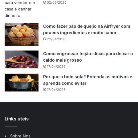
02/05/2026
Faldinha assada no forno: Imagem de reprodução
Como fazer pão de queijo na Airfryer com
Numa vasilha coloque a peça inteira de fraldinha, o molho
poucos ingredientes e muito sabor
inglês, o alho triturado, as raspinhas de limão, as ervas
22/04/2026
desidratadas, a pimenta-do-reino moída na hora e um
pouco de azeite. Deixe marinando por pelo menos 2 horas.
Como engrossar feijão: dicas para deixar o
caldo mais grosso
10 Formas de Usar a Forma de Silicone para Airfryer e
17/04/2026
Facilitar sua Vida
Por que o bolo sola? Entenda os motivos e
aprenda como evitar
Filé de Tilápia na Airfryer: O Segredo para Ficar
17/04/2026
Suculento e Sem Óleo
Pastel na Airfryer com Massa Pronta: Crocante,
Rápido e delicioso
Links úteis
Coração de galinha na Airfryer em poucos minutos e
sem sujeira.
Sobre Nos
Batata na airfryer: Receitas simples práticas e