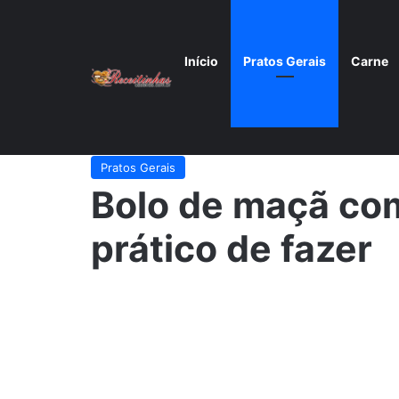
Início
Pratos Gerais
Carne
Início
/
Pratos Gerais
/
Bolo de maçã com casca fácil e
Pratos Gerais
Bolo de maçã com
prático de fazer