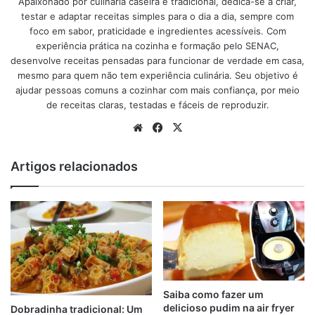
Apaixonado por culinária caseira e tradicional, dedica-se a criar,
sem sujeira.
testar e adaptar receitas simples para o dia a dia, sempre com
foco em sabor, praticidade e ingredientes acessíveis. Com
Batata na airfryer: Receitas simples práticas e
experiência prática na cozinha e formação pelo SENAC,
deliciosas
desenvolve receitas pensadas para funcionar de verdade em casa,
mesmo para quem não tem experiência culinária. Seu objetivo é
O bolo de cenoura é uma delícia que agrada a quase todo
ajudar pessoas comuns a cozinhar com mais confiança, por meio
mundo, e quando ele vem recheado, aí é que fica ainda
de receitas claras, testadas e fáceis de reproduzir.
melhor! Com um recheio cremoso de brigadeiro ou doce
Website
Facebook
X
de leite, o bolo de cenoura se torna uma sobremesa
irresistível, capaz de conquistar até os paladares mais
Artigos relacionados
exigentes.
anúncio
Saiba como fazer um
delicioso pudim na air fryer
Dobradinha tradicional: Um