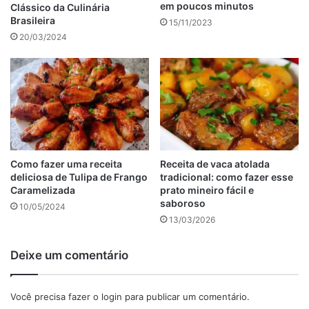
em poucos minutos
Clássico da Culinária
Brasileira
15/11/2023
20/03/2024
Além disso, a cenoura é um ingrediente rico em nutrientes
Como fazer uma receita
Receita de vaca atolada
e vitaminas, trazendo benefícios para a saúde. Então, se
deliciosa de Tulipa de Frango
tradicional: como fazer esse
Caramelizada
prato mineiro fácil e
você quer uma sobremesa deliciosa e nutritiva, não há
saboroso
10/05/2024
nada melhor do que um bolo de cenoura recheado.
13/03/2026
Veja o passo a passo que preparamos para você da receita,
aproveite o passo a passo e faça aí na sua casa.
Deixe um comentário
Rendimento: 8 pedaços
Você precisa fazer o
login
para publicar um comentário.
Dificuldade: fácil