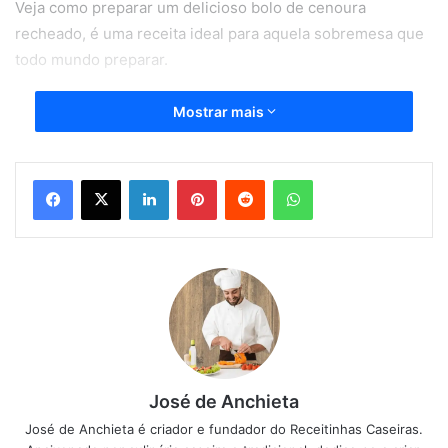
Veja como preparar um delicioso bolo de cenoura
recheado, é uma receita ideal para aquela sobremesa que
todo mundo preparar.
O bolo de cenoura recheado é simples de preparar e fica
Mostrar mais
pronto em poucos minutos, é uma receita ideal para você
que gosta de praticidade na cozinha, e sem dúvidas todos
Linkedin
Pinterest
Reddit
WhatsApp
os seus convidados irão adorar saborear esta deliciosa
receita de bolo de cenoura recheado.
10 Formas de Usar a Forma de Silicone para Airfryer e
Facilitar sua Vida
Filé de Tilápia na Airfryer: O Segredo para Ficar
Suculento e Sem Óleo
Pastel na Airfryer com Massa Pronta: Crocante,
José de Anchieta
Rápido e delicioso
José de Anchieta é criador e fundador do Receitinhas Caseiras.
Coração de galinha na Airfryer em poucos minutos e