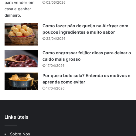
02/05/2026
rodelas, os ovos, o óleo, o açúcar e bata por cinco minutos.
Transfira para uma vasilha, adicione a farinha e misture até
ficar homogêneo. Acrescente o fermento e misture
Como fazer pão de queijo na Airfryer com
delicadamente.
poucos ingredientes e muito sabor
22/04/2026
Publicidade
Como engrossar feijão: dicas para deixar o
caldo mais grosso
17/04/2026
Por que o bolo sola? Entenda os motivos e
aprenda como evitar
17/04/2026
Links úteis
Sobre Nos