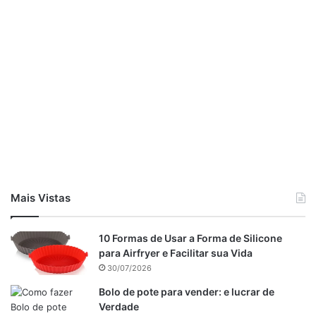
Ingredientes do recheio
Mais Vistas
3 caixas de
leite condensado
9 colheres de chocolate em pó
10 Formas de Usar a Forma de Silicone
1 caixinha de creme de leite
para Airfryer e Facilitar sua Vida
30/07/2026
Modo de preparar o bolo de cenoura.
Bolo de pote para vender: e lucrar de
Verdade
Em um liquidificador, coloque a cenoura cortadas em