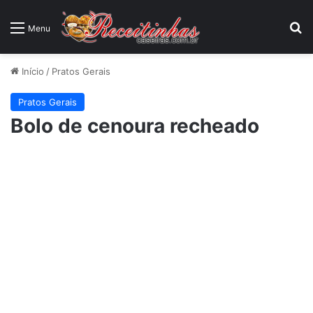
P
Menu
Início
/
Pratos Gerais
Pratos Gerais
Bolo de cenoura recheado