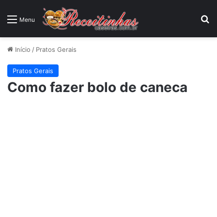
P
Menu
Início
/
Pratos Gerais
Pratos Gerais
Como fazer bolo de caneca