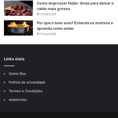
Como engrossar feijão: dicas para deixar o
caldo mais grosso
17/04/2026
Por que o bolo sola? Entenda os motivos e
aprenda como evitar
17/04/2026
Bolo de caneca : Imagem de reprodução
Em uma tigela funda, coloque 2 ovos, 8 colheres de sopa
Links úteis
de leite, 2 colheres de sopa de óleo de canola e misture.
Em seguida, adicione 6 colheres de sopa de açúcar, 8
Sobre Nos
colheres de sopa de farinha de trigo, 4 colheres de sopa
de cacau em pó e misture.
Política de privacidade
Termos e Condições
Tabela de conteúdos
webstories
Ingredientes do bolo de caneca
Como fazer o bolo de caneca.