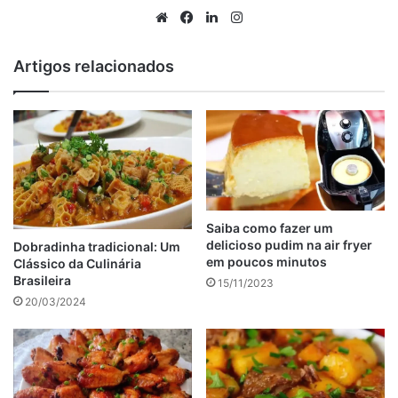
preparo faz você se sentir um verdadeiro chef em menos
Website
Facebook
Linkedin
Instagram
de 5 minutos.
Artigos relacionados
anúncio
Saiba como fazer um
delicioso pudim na air fryer
Dobradinha tradicional: Um
em poucos minutos
Clássico da Culinária
Brasileira
15/11/2023
20/03/2024