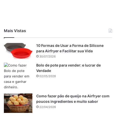
Ingredientes do bolo de caneca
Como fazer o bolo de caneca.
Tabela de conteúdos
2 ovos
Mais Vistas
8 colheres de sopa de leite
2 colheres de sopa de óleo de canola
6 colheres de sopa de açúcar
10 Formas de Usar a Forma de Silicone
para Airfryer e Facilitar sua Vida
8 colheres de sopa de farinha de trigo
30/07/2026
4 colheres de sopa de cacau em pó
Meia colher de sopa de fermento químico.
Bolo de pote para vender: e lucrar de
Verdade
02/05/2026
Como fazer o bolo de caneca.
Como fazer pão de queijo na Airfryer com
poucos ingredientes e muito sabor
22/04/2026