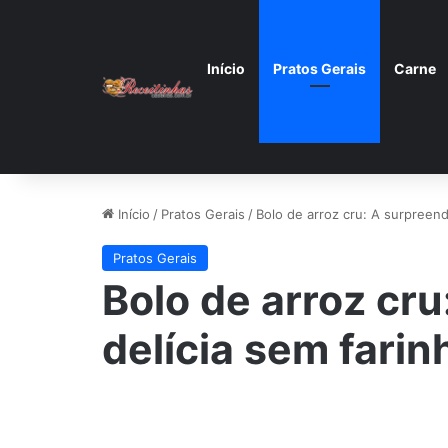
Início
Pratos Gerais
Carne
Início
/
Pratos Gerais
/
Bolo de arroz cru: A surpreend
Pratos Gerais
Bolo de arroz cr
delícia sem farin