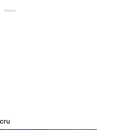
anúncio
 cru