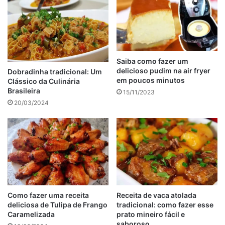
1/2 xícara (chá) de queijo parmesão ralado
Modo de preparar o arroz de forno e carne moída à
parmegiana
Saiba como fazer um
delicioso pudim na air fryer
anúncio
Dobradinha tradicional: Um
em poucos minutos
Clássico da Culinária
Brasileira
15/11/2023
20/03/2024
Como fazer uma receita
Receita de vaca atolada
deliciosa de Tulipa de Frango
tradicional: como fazer esse
Caramelizada
prato mineiro fácil e
saboroso