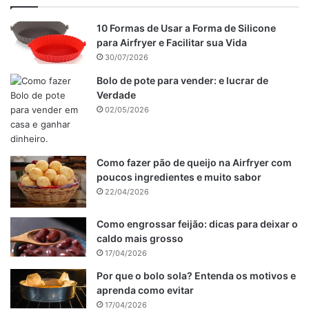
Em um refratário grande, coloque uma camada de arroz
cubra com metade da carne, regue com 1/3 do molho de
10 Formas de Usar a Forma de Silicone
para Airfryer e Facilitar sua Vida
tomate e polvilhe com 1 xícara (chá) da mussarela.
30/07/2026
Repita a operação e cubra com o arroz restante.
Bolo de pote para vender: e lucrar de
Espalhe o molho restante e polvilhe com a mussarela
Verdade
restante e com o parmesão. Leve ao forno alto,
02/05/2026
preaquecido, por 10 minutos ou até gratinar. Sirva em
seguida. Aproveite
Como fazer pão de queijo na Airfryer com
poucos ingredientes e muito sabor
22/04/2026
Como engrossar feijão: dicas para deixar o
caldo mais grosso
17/04/2026
Por que o bolo sola? Entenda os motivos e
aprenda como evitar
17/04/2026