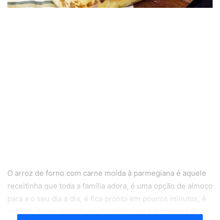
O arroz de forno com carne moída à parmegiana é aquele
receitinha que toda a família adora, é uma opção de almoço
para a o seu dia a dia, é fica pronto em poucos minutos, é
uma opção de refeição perfeita para você que gosta de