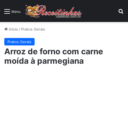
P
Menu
Início
/
Pratos Gerais
Pratos Gerais
Arroz de forno com carne
moída à parmegiana