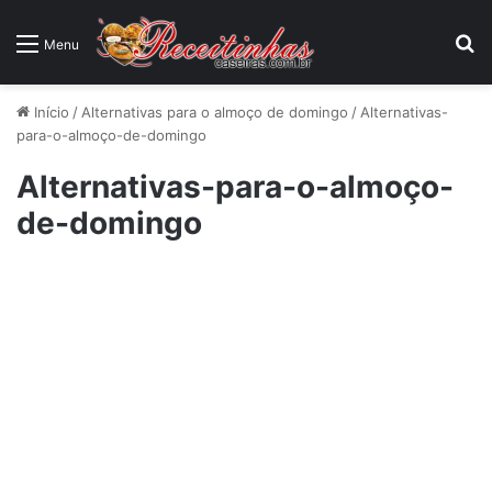
P
Menu
Início
/
Alternativas para o almoço de domingo
/
Alternativas-
para-o-almoço-de-domingo
Alternativas-para-o-almoço-
de-domingo