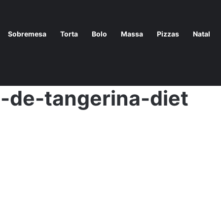
Sobremesa
Torta
Bolo
Massa
Pizzas
Natal
er
/
Receita-de-Torta-de-tangerina-diet
-de-tangerina-diet