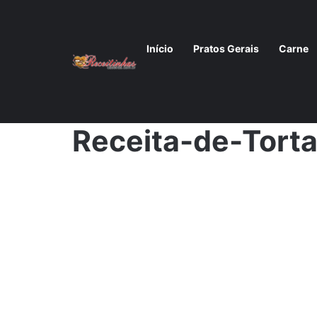
Início
Pratos Gerais
Carne
Início
/
Receita de torta de tangerina diet fácil de faz
Receita-de-Torta