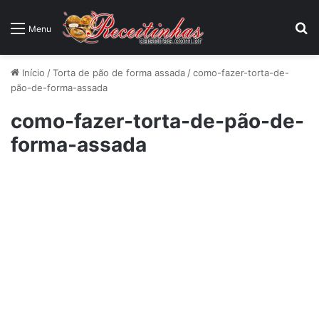
P
Menu
Início
/
Torta de pão de forma assada
/
como-fazer-torta-de-
pão-de-forma-assada
como-fazer-torta-de-pão-de-
forma-assada