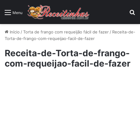
P
Menu
Início
/
Torta de frango com requeijão fácil de fazer
/
Receita-de-
Torta-de-frango-com-requeijao-facil-de-fazer
Receita-de-Torta-de-frango-
com-requeijao-facil-de-fazer