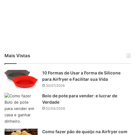
Receita de Torta de batata na travessa : Imagem de
reprodução
Mais Vistas
Em uma panela adicione o óleo, a cebola picada e o frango
desfiado. Acenda o fogo e refogue por 3 a 4 minutos,
10 Formas de Usar a Forma de Silicone
mexendo às vezes.
para Airfryer e Facilitar sua Vida
Coloque o molho de tomate, os temperos a salsinha e
30/07/2026
cebolinha e o sal a gosto. Cozinhe por mais 3 minutos,
Bolo de pote para vender: e lucrar de
sempre mexendo bem, e reserve.
Verdade
Cozinhe as batatas até ficarem macias, amasse-as e
02/05/2026
transfira para uma tigela. Adicione o creme de leite, a
manteiga, a farinha de trigo e sal a gosto.
Como fazer pão de queijo na Airfryer com