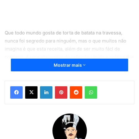
Que todo mundo gosta de torta de batata na travessa,
nunca foi segredo para ninguém, mas o que muitos não
imagina é que esta receita, além de ser muito fácl de
preparar, é uma alternativa de refeição rápida e prática que
combina com o dia a dia de todos.
Mostrar mais
Torta de sardinha de liquidificador
Linkedin
Pinterest
Reddit
WhatsApp
Então se você gosta de praticidade na cozinha, a torta de
batata que você preparar na travessa é ideal para o seu dia
a dia, aqui em casa eu sempre preparo esta receita para o
nosso almoço, e sem dúvidas você vai adorar preparar aí
na sua casa, veja o passo a passo da receita abaixo.