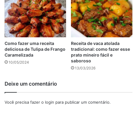
200 gramas de peito de frango desfiado
2 a 3 colheres (sopa) de óleo
1 caixinha de creme de leite
2 colheres (sopa) de manteiga
2 xícaras (chá) de farinha de trigo
Como fazer uma receita
Receita de vaca atolada
1/2 sachê de molho de tomate pronto
deliciosa de Tulipa de Frango
tradicional: como fazer esse
Caramelizada
prato mineiro fácil e
1/2 cebola picada
saboroso
10/05/2024
Salsa e
cebolinha
a gosto
13/03/2026
Temperos a gosto
Orégano a gosto
Deixe um comentário
Sal a gosto
Você precisa fazer o
login
para publicar um comentário.
anúncio