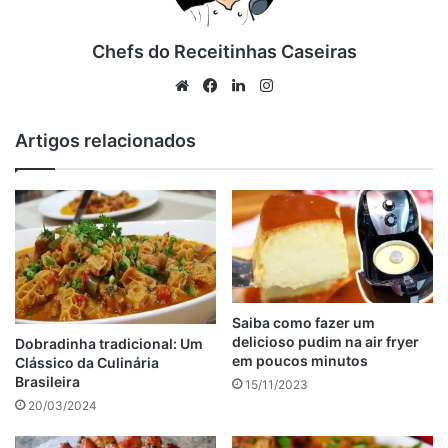
Ingredientes da torta de batata
Chefs do Receitinhas Caseiras
na travessa
Website
Facebook
Linkedin
Instagram
Artigos relacionados
Ingredientes da torta de batata na travessa
Modo de preparo
Tabela de conteúdos
Dicas adicionais da torta de batata na travessa
10 Formas de Usar a Forma de Silicone para Airfryer e
Facilitar sua Vida
Filé de Tilápia na Airfryer: O Segredo para Ficar
Suculento e Sem Óleo
Saiba como fazer um
Pastel na Airfryer com Massa Pronta: Crocante, Rápido e
delicioso pudim na air fryer
Dobradinha tradicional: Um
delicioso
em poucos minutos
Clássico da Culinária
Brasileira
15/11/2023
1 quilo de batatas
20/03/2024
150 gramas de presunto em fatias
200 gramas de queijo muçarela ralado