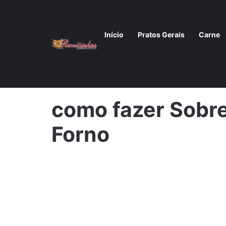
Início
Pratos Gerais
Carne
Início
/
Receita de Sobrecoxa de Frango no Forno
/
c
como fazer Sobr
Forno