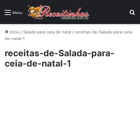
P
Menu
Início
/
Salada para ceia de natal
/
receitas-de-Salada-para-ceia-
de-natal-1
receitas-de-Salada-para-
ceia-de-natal-1