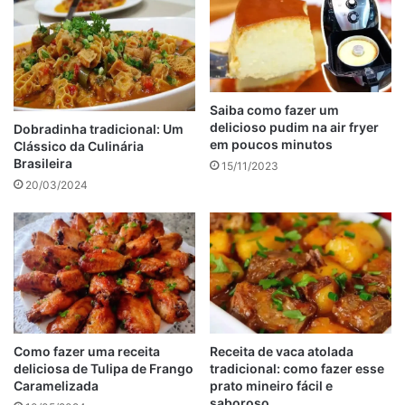
Tabela de conteúdos
Saiba como fazer um
delicioso pudim na air fryer
Dobradinha tradicional: Um
em poucos minutos
Clássico da Culinária
Brasileira
15/11/2023
20/03/2024
Bolo vegano de morango
: Imagem de reprodução
A receita de bolo de morango vegano é uma receita
Como fazer uma receita
Receita de vaca atolada
simples de fazer, que além de ser prática leva ingredientes
deliciosa de Tulipa de Frango
tradicional: como fazer esse
barato e acessível para todos, o bolo vegano é ideal para
Caramelizada
prato mineiro fácil e
você que gosta de ingerir uma alimentação saudável.
saboroso