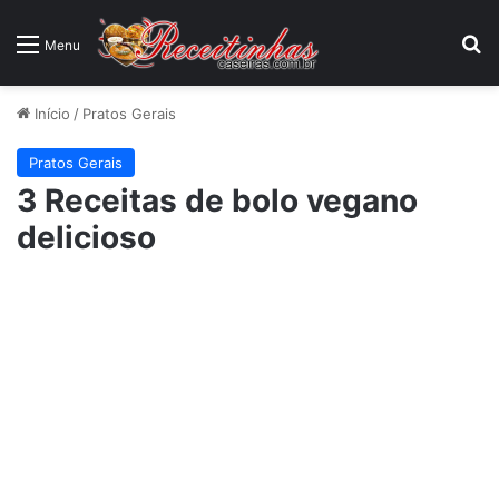
P
Menu
Início
/
Pratos Gerais
Pratos Gerais
3 Receitas de bolo vegano
delicioso