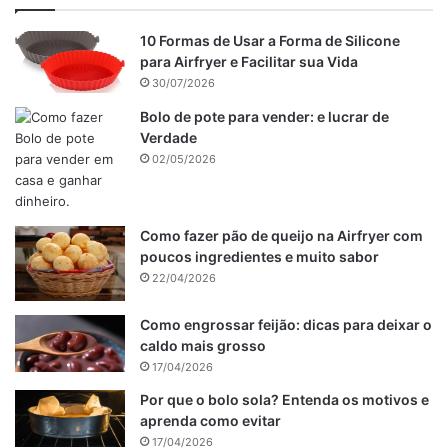
10 Formas de Usar a Forma de Silicone
para Airfryer e Facilitar sua Vida
30/07/2026
Bolo de pote para vender: e lucrar de
Verdade
02/05/2026
Como fazer pão de queijo na Airfryer com
poucos ingredientes e muito sabor
22/04/2026
Como fazer o bolo de morango vegano.
Como engrossar feijão: dicas para deixar o
Misture a farinha, o açúcar, o bicarbonato e o sal.
caldo mais grosso
17/04/2026
A seguir adicione a baunilha e o vinagre.
Alterne a água com o óleo e misture bem até obter uma
Por que o bolo sola? Entenda os motivos e
aprenda como evitar
massa lisinha e homogênea.
17/04/2026
Por último acrescente o fermento e misture sem bater.