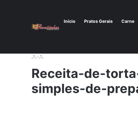
Início
Pratos Gerais
Carne
Início
/
Receita de torta de carne moída, simples de 
_1_-_1_
Receita-de-tort
simples-de-prepa