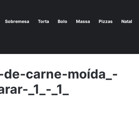
Sobremesa
Torta
Bolo
Massa
Pizzas
Natal
preparar
/
Receita-de-torta-de-carne-moída_-simples-de-preparar-
a-de-carne-moída_-
rar-_1_-_1_