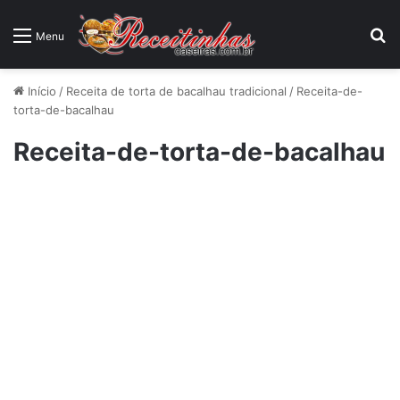
P
Menu
Início
/
Receita de torta de bacalhau tradicional
/
Receita-de-
torta-de-bacalhau
Receita-de-torta-de-bacalhau