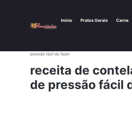
Início
Pratos Gerais
Carne
Início
/
Receita de costela na pressão ideal para aque
pressão fácil de fazer
receita de conte
de pressão fácil 