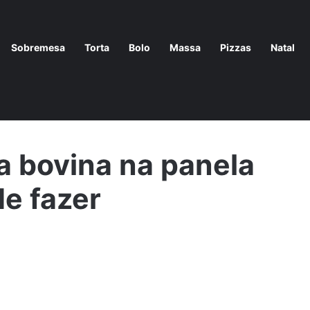
Sobremesa
Torta
Bolo
Massa
Pizzas
Natal
le almoço especial
/
receita de contela bovina na panela de
la bovina na panela
de fazer