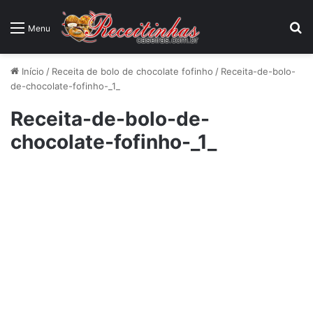
P
Menu
Início
/
Receita de bolo de chocolate fofinho
/
Receita-de-bolo-
de-chocolate-fofinho-_1_
Receita-de-bolo-de-
chocolate-fofinho-_1_