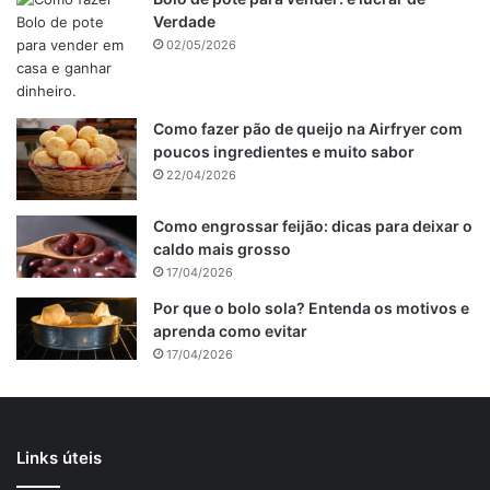
do pudim, adicione algumas gotas de limão antes de
Verdade
despejar a mistura.
02/05/2026
Ao assar o pudim, é importante que a forma seja colocada
em um banho-maria para evitar que ele cozinhe
Como fazer pão de queijo na Airfryer com
poucos ingredientes e muito sabor
desigualmente e queime.
22/04/2026
Após retirar o pudim do forno, deixe-o esfriar
completamente antes de desenformar, assim ele ficará
Como engrossar feijão: dicas para deixar o
firme e não se despedaçará ao ser cortado.
caldo mais grosso
Sirva o pudim de bolacha Maria gelado para um sabor
17/04/2026
ainda mais refrescante. Caso deseje, você pode decorá-lo
Por que o bolo sola? Entenda os motivos e
com uma calda de caramelo ou chocolate.
aprenda como evitar
17/04/2026
Publicidade
Links úteis