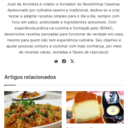
José de Anchieta é criador e fundador do Receitinhas Caseiras.
50 ml de água fervendo
Apaixonado por culinária caseira e tradicional, dedica-se a criar,
1 xícara de açúcar para caramelar a forma (8 colheres de
testar e adaptar receitas simples para o dia a dia, sempre com
açúcar)
foco em sabor, praticidade e ingredientes acessíveis. Com
experiência prática na cozinha e formação pelo SENAC,
Modo de preparo do pudim de Bolacha Maria
desenvolve receitas pensadas para funcionar de verdade em casa,
mesmo para quem não tem experiência culinária. Seu objetivo é
ajudar pessoas comuns a cozinhar com mais confiança, por meio
anúncio
de receitas claras, testadas e fáceis de reproduzir.
Website
Facebook
X
Artigos relacionados