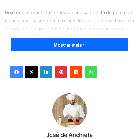
Hoje ensinaremos fazer uma deliciosa receita de pudim de
bolacha maria, sendo muito fácil de fazer, é uma alternativa
de
sobremesa
que além de ser prática de prepara fica
pronto em poucos minutos.
É uma sobremesa que combina com qualquer momento,
Mostrar mais
veja abaixo o passo a passo do pudim de bolacha Maria
que preparamos para você.
Linkedin
Pinterest
Reddit
WhatsApp
Ingredientes: do pudim de
Bolacha Maria
20 bolachas Maria (ou biscoito tipo Maisena)
500 ml de leite
1 lata de leite condensado
3 ovos
José de Anchieta
1 colher de chá de café solúvel