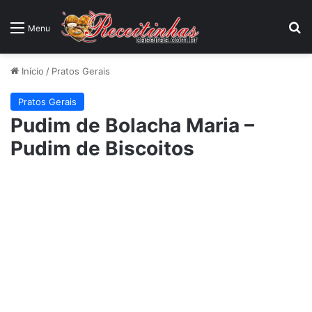
P
Menu
Início
/
Pratos Gerais
Pratos Gerais
Pudim de Bolacha Maria –
Pudim de Biscoitos