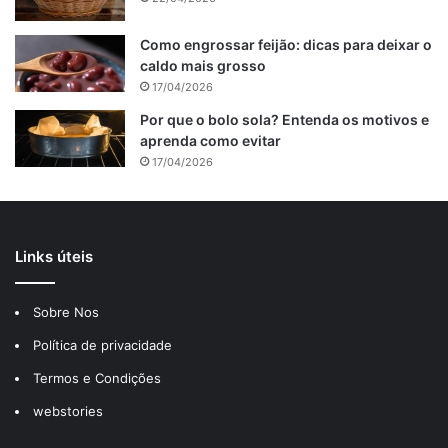
Como fazer lasanha a
Como engrossar feijão: dicas para deixar o
parisiense.
caldo mais grosso
17/04/2026
Por que o bolo sola? Entenda os motivos e
aprenda como evitar
17/04/2026
Links úteis
Sobre Nos
Política de privacidade
Termos e Condições
Em uma panela coloque o azeite, e refogue a cebola,
webstories
acrescente o frango desfiado, o presunto, as ervilhas, e
por último o molho bechamel(deixe um pouco de molho