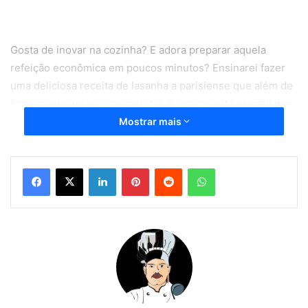
Gosta de inovar na cozinha? E adora preparar aquela
refeição econômica em poucos minutos? Ensinarei fazer
uma deliciosa receita de lasanha a parisiense que além de
ficar pronta em poucos minutos é uma receita versátil que
combina com qualquer ocasião.
Mostrar mais
Se você é uma pessoa que gosta de receber visitas em
Linkedin
Pinterest
Reddit
WhatsApp
casa, esta receita de lasanha a parisiense é uma alternativa
para você preparar nestes momentos, pois além de ser
uma opção que fica pronta em poucos minutos. Leva
ingredientes simples e barato que você comprar em
qualquer estabelecimento de bairro.
Veja também
Receita de bolo gelado fácil de fazer