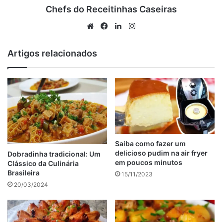
Torta de pão de forma assada
Chefs do Receitinhas Caseiras
Porpetone à parmegiana
Website
Facebook
Linkedin
Instagram
anúncio
Artigos relacionados
Saiba como fazer um
delicioso pudim na air fryer
Dobradinha tradicional: Um
em poucos minutos
Clássico da Culinária
Brasileira
15/11/2023
20/03/2024