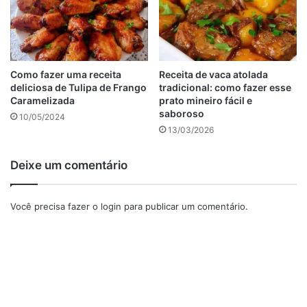
A lasanha à parisiense é uma variação da clássica lasanha
italiana, que leva ingredientes típicos da culinária francesa.
Esta versão inclui geralmente camadas de massa de
lasanha intercaladas com presunto, queijo, molho branco e
Como fazer uma receita
Receita de vaca atolada
cogumelos. O molho branco, também conhecido como
deliciosa de Tulipa de Frango
tradicional: como fazer esse
Caramelizada
prato mineiro fácil e
bechamel, é uma característica distintiva desta receita,
saboroso
10/05/2024
adicionando cremosidade e sabor ao prato.
13/03/2026
Tabela de conteúdos
Deixe um comentário
Você precisa fazer o
login
para publicar um comentário.
Tabela de conteúdos
Ingredientes da lasanha a parisiense
Como fazer lasanha a parisiense.
Montagem da lasanha
Ingredientes da lasanha a parisiense