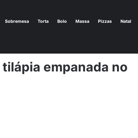
Sobremesa
Torta
Bolo
Massa
Pizzas
Natal
resistível
/
receita de Filé de tilápia empanada no fubá delicioso
e tilápia empanada no