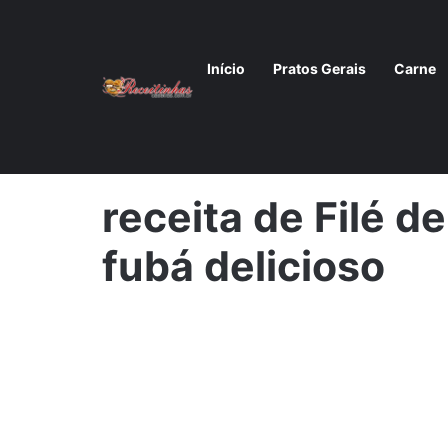
Início
Pratos Gerais
Carne
Início
/
Filé de tilápia empanada no fubá: Crocante e Ir
receita de Filé d
fubá delicioso