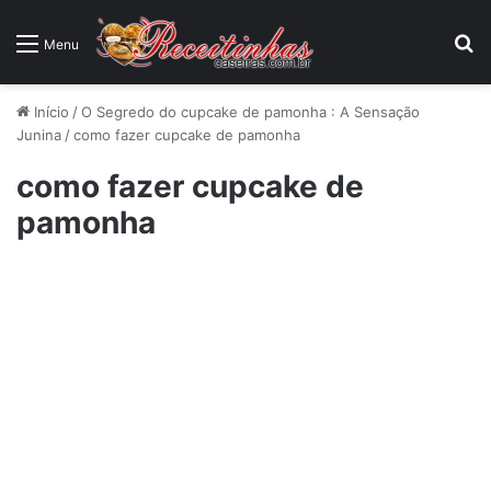
P
Menu
Início
/
O Segredo do cupcake de pamonha : A Sensação
Junina
/
como fazer cupcake de pamonha
como fazer cupcake de
pamonha