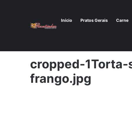
Início
Pratos Gerais
Carne
Início
/
cropped-1Torta-salgada-de-frango.jpg
cropped-1Torta-
frango.jpg