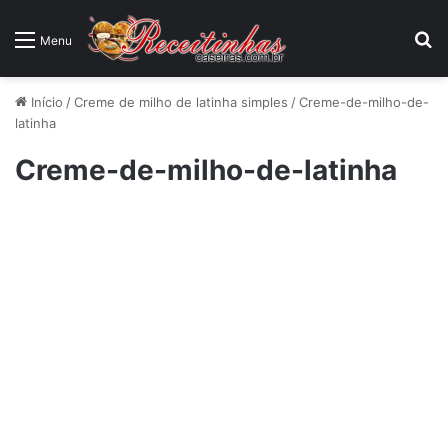
P
Menu
Início
/
Creme de milho de latinha simples
/
Creme-de-milho-de-
latinha
Creme-de-milho-de-latinha