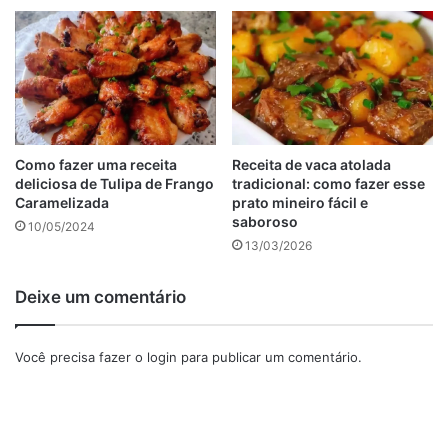
Como fazer uma receita
Receita de vaca atolada
deliciosa de Tulipa de Frango
tradicional: como fazer esse
Caramelizada
prato mineiro fácil e
saboroso
10/05/2024
13/03/2026
Deixe um comentário
Você precisa fazer o
login
para publicar um comentário.
1/4 de xícara (de chá) de suco de limão — usei o Taiti
2 colheres (de chá) de raspas de limão — do próprio limão
Taiti