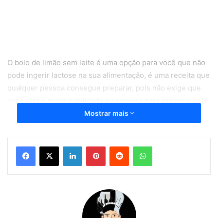
O bolo de limão sem leite é uma opção para você que não
pode ingerir lactose na sua alimentação, é uma receita que
qualquer pessoa consegue preparar, pois não exige que
você tenha muita habilidade na cozinha para preparar este
bolo.
Mostrar mais
Se você preferir pode fazer o bolo de limão sem leite para
Linkedin
Pinterest
Reddit
WhatsApp
aquele lanche da tarde, pois esse bolo além de ser
delicioso é versátil e combina com qualquer ocasião. O
melhor de tudo é que os ingredientes do bolo de limão
sem leite, é barato e acessível para todos os brasileiros.
Então não perca mais tempo, faça hoje mesmo o bolo de
limão sem leite aí na sua casa e surpreenda todo com este