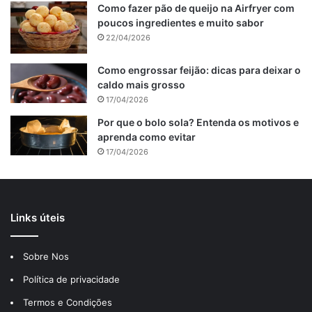
Como fazer pão de queijo na Airfryer com
poucos ingredientes e muito sabor
22/04/2026
Como engrossar feijão: dicas para deixar o
caldo mais grosso
17/04/2026
Por que o bolo sola? Entenda os motivos e
aprenda como evitar
17/04/2026
Links úteis
Tabela de conteúdos
Sobre Nos
Política de privacidade
Ingredientes do bolo de limão sem leite
Cobertura do bolo de limão sem lactose
Termos e Condições