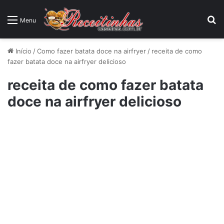
P
Menu
Início
/
Como fazer batata doce na airfryer
/
receita de como
fazer batata doce na airfryer delicioso
receita de como fazer batata
doce na airfryer delicioso