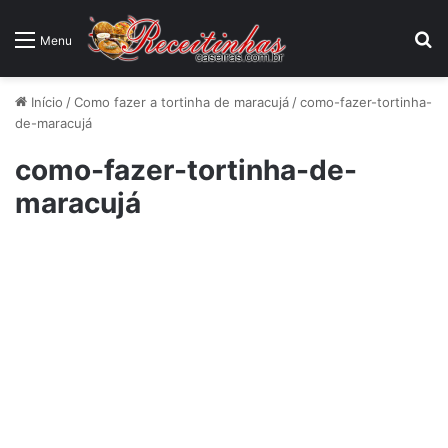
P
Menu
Início
/
Como fazer a tortinha de maracujá
/
como-fazer-tortinha-
de-maracujá
como-fazer-tortinha-de-
maracujá