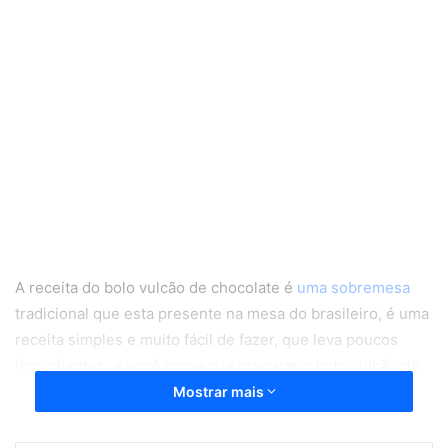
A receita do bolo vulcão de chocolate é
uma sobremesa
tradicional que esta presente na mesa do brasileiro, é uma
receita simples e muito fácil de fazer, que leva poucos
ingredientes, e você consegue preparar o bolo vulcão de
chocolate em poucos minutos.
Mostrar mais
Confira abaixo o passo a passo, os ingredientes, e como
preparamos a cobertura do bolo.