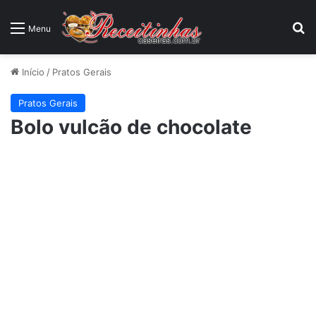
P
Menu
Início
/
Pratos Gerais
Pratos Gerais
Bolo vulcão de chocolate