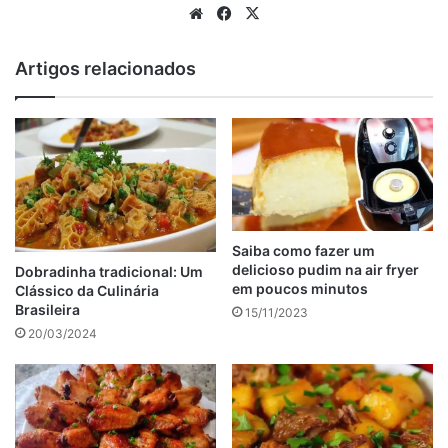
Website
Facebook
X
anúncio
Artigos relacionados
Saiba como fazer um
delicioso pudim na air fryer
Dobradinha tradicional: Um
em poucos minutos
Clássico da Culinária
Brasileira
15/11/2023
20/03/2024
Para untar a forma