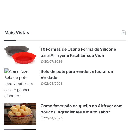
quando não sair massa, está pronto).
Recheio
Leve todos os ingredientes ao fogo, assim que começar a
ferver e soltar da panela está pronto.
Mais Vistas
Na segunda cobertura, adicione o creme de leite (não
tenha medo se ficar ralo, pois ficará cremoso depois).
10 Formas de Usar a Forma de Silicone
para Airfryer e Facilitar sua Vida
Publicidade
30/07/2026
Bolo de pote para vender: e lucrar de
Verdade
02/05/2026
Como fazer pão de queijo na Airfryer com
poucos ingredientes e muito sabor
22/04/2026