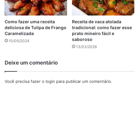
1 colher (sopa) de manteiga
1 colher (sopa) de farinha de trigo
Como fazer uma receita
Receita de vaca atolada
Para a cobertura
deliciosa de Tulipa de Frango
tradicional: como fazer esse
1 copo (americano) de água
Caramelizada
prato mineiro fácil e
saboroso
10/05/2024
1/2 copo (americano) de açúcar
13/03/2026
3 colheres (sopa) de achocolatado em pó
2 colheres (sopa) de manteiga
Deixe um comentário
1 lata de creme de leite (ou a mesma medida de leite
integral)
Você precisa fazer o
login
para publicar um comentário.
Como preparar o bolo vulcão de chocolate.