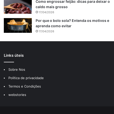
Como engrossar feijão: dicas para deixar o
caldo mais grosso
17/04/2026
Por que o bolo sola? Entenda os motivos e
aprenda como evitar
17/04/2026
Ponha parte na cobertura no meio do bolo e a outra em
volta e está pronto!
Então é só desenformar o bolo e colocar a cobertura.
Links úteis
Sobre Nos
Política de privacidade
Termos e Condições
webstories