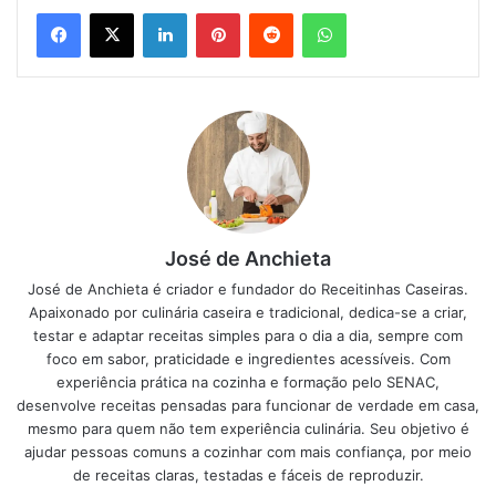
Linkedin
Pinterest
Reddit
WhatsApp
Dificuldade: fácil
Tempo de preparação: 50 minutos
Rendimento: 10 porções
Ingredientes do bolo vulcão de
chocolate
José de Anchieta
Para o bolo
José de Anchieta é criador e fundador do Receitinhas Caseiras.
2 colheres (sopa) de manteiga
Apaixonado por culinária caseira e tradicional, dedica-se a criar,
3 copos de farinha de trigo
testar e adaptar receitas simples para o dia a dia, sempre com
2 ovos
foco em sabor, praticidade e ingredientes acessíveis. Com
2 copos de leite (ou mais, se ficar grosso, a ideia é deixar
experiência prática na cozinha e formação pelo SENAC,
cremoso)
desenvolve receitas pensadas para funcionar de verdade em casa,
mesmo para quem não tem experiência culinária. Seu objetivo é
1 colher (chá) de fermento para bolo
ajudar pessoas comuns a cozinhar com mais confiança, por meio
3 copos (americanos) de açúcar
de receitas claras, testadas e fáceis de reproduzir.
7 colheres (sopa) de achocolatado