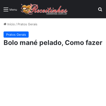
P
Menu
Início
/
Pratos Gerais
Pratos Gerais
Bolo mané pelado, Como fazer