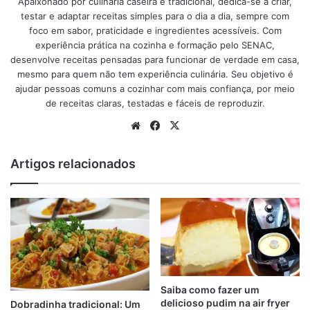
encanta toda a família.
Apaixonado por culinária caseira e tradicional, dedica-se a criar,
testar e adaptar receitas simples para o dia a dia, sempre com
foco em sabor, praticidade e ingredientes acessíveis. Com
Ingredientes do bolo mané
experiência prática na cozinha e formação pelo SENAC,
pelado.
desenvolve receitas pensadas para funcionar de verdade em casa,
mesmo para quem não tem experiência culinária. Seu objetivo é
ajudar pessoas comuns a cozinhar com mais confiança, por meio
1 kg de mandioca ralada no ralo grosso
de receitas claras, testadas e fáceis de reproduzir.
150 g de queijo meio cura ralado no ralo grosso
Website
Facebook
X
4 ovos inteiros
300 g de açúcar
Artigos relacionados
110 g de coco fresco ralado
20 g de manteiga derretida
700 ml de leite integral
1 pitada de sal Para untar 15 g de manteiga
15 g de farinha de rosca
anúncio
Saiba como fazer um
delicioso pudim na air fryer
Dobradinha tradicional: Um