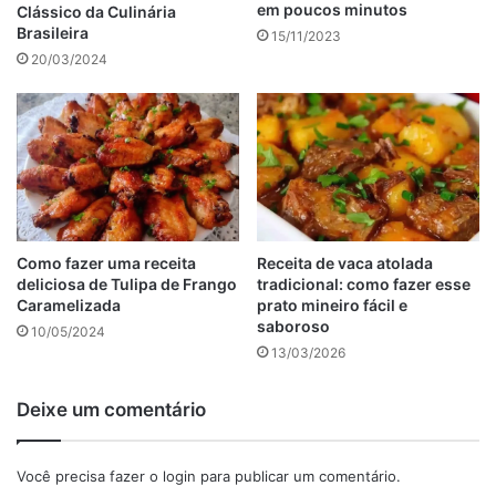
em poucos minutos
Clássico da Culinária
Brasileira
15/11/2023
20/03/2024
Como fazer uma receita
Receita de vaca atolada
deliciosa de Tulipa de Frango
tradicional: como fazer esse
Caramelizada
prato mineiro fácil e
saboroso
10/05/2024
13/03/2026
Modo de preparo do bolo mané pelado.
Deixe um comentário
Retire o excesso de líquido da mandioca. Reserve.
Unte uma forma com manteiga e farinha de rosca. Reserve.
Você precisa fazer o
login
para publicar um comentário.
Em um recipiente, misture os ovos com o açúcar, a