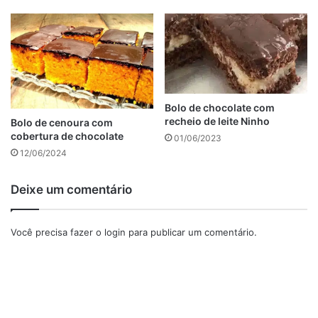
Ingredientes que usamos para
fazer o bolo Integral de
chocolate com banana.
Bolo de chocolate com
recheio de leite Ninho
Bolo de cenoura com
cobertura de chocolate
01/06/2023
12/06/2024
Ingredientes que usamos para fazer o bolo Integral de
chocolate com banana.
Deixe um comentário
Como preparar o bolo Integral de chocolate com banana.
Tabela de conteúdos
Você precisa fazer o
login
para publicar um comentário.