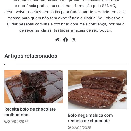
com uma calda de chocolate ou de canela para um toque
experiência prática na cozinha e formação pelo SENAC,
extra de sabor e sofisticação. Aprenda agora preparar essa
desenvolve receitas pensadas para funcionar de verdade em casa,
receita incrível e surpreenda todos com um bolo que vai
mesmo para quem não tem experiência culinária. Seu objetivo é
encantar toda família e convidados.
ajudar pessoas comuns a cozinhar com mais confiança, por meio
de receitas claras, testadas e fáceis de reproduzir.
Website
Facebook
X
anúncio
Artigos relacionados
Receita bolo de chocolate
molhadinho
Bolo nega maluca com
recheio de chocolate
30/04/2026
02/02/2025