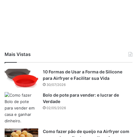
Uma colher de sopa de fermento em pó
Como preparar o bolo Integral
de chocolate com banana.
Mais Vistas
10 Formas de Usar a Forma de Silicone
para Airfryer e Facilitar sua Vida
30/07/2026
Bolo de pote para vender: e lucrar de
Verdade
02/05/2026
Como fazer pão de queijo na Airfryer com
Bolo integral de chocolate com banana : Imagem de