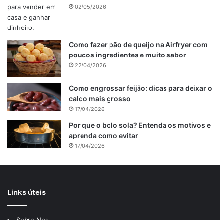
02/05/2026
Como fazer pão de queijo na Airfryer com
Curiosidade da macaxeira que
poucos ingredientes e muito sabor
22/04/2026
provavelmente você não
conhecia.
Como engrossar feijão: dicas para deixar o
caldo mais grosso
17/04/2026
A macaxeira, por suas características versáteis e sabor
neutro, tornou-se um ingrediente fundamental na culinária
Por que o bolo sola? Entenda os motivos e
aprenda como evitar
nordestina. Seja em ensopados, purês ou bolos, a
17/04/2026
macaxeira desempenha um papel crucial, conferindo
textura única e um toque autenticamente regional.
Origem do bolo de macaxeira
Links úteis
A origem do bolo de macaxeira remonta às tradições
Sobre Nos