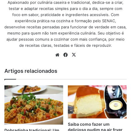
armário da cozinha, veja o passo a passo, e como
Apaixonado por culinária caseira e tradicional, dedica-se a criar,
testar e adaptar receitas simples para o dia a dia, sempre com
preparamos este bolo.
foco em sabor, praticidade e ingredientes acessíveis. Com
experiência prática na cozinha e formação pelo SENAC,
Ingredientes do bolo de
desenvolve receitas pensadas para funcionar de verdade em casa,
mesmo para quem não tem experiência culinária. Seu objetivo é
macaxeira de liquidificador
ajudar pessoas comuns a cozinhar com mais confiança, por meio
de receitas claras, testadas e fáceis de reproduzir.
Website
Facebook
X
Ingredientes do bolo de macaxeira de liquidificador
Tabela de conteúdos
Artigos relacionados
Curiosidade da macaxeira que provavelmente você não
conhecia.
Origem do bolo de macaxeira
1 kg de macaxeira (aipim, mandioca)
150 ml de óleo
4 ovos
Saiba como fazer um
2 xícaras (chá) de açúcar
delicioso pudim na air fryer
Dobradinha tradicional: Um