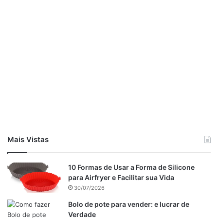
Sem bater, incorpore o fermento.
Despeje em forma de sua preferência untada com
manteiga ou margarina.
Leve ao forno médio preaquecido (180 °C) por cerca de 50
minutos ou até dourar.
Desenforme morno e deixe esfriar.
Mais Vistas
10 Formas de Usar a Forma de Silicone
para Airfryer e Facilitar sua Vida
30/07/2026
Bolo de pote para vender: e lucrar de
Verdade