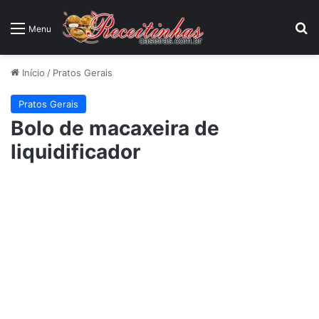
P
Menu
Início
/
Pratos Gerais
Pratos Gerais
Bolo de macaxeira de
liquidificador