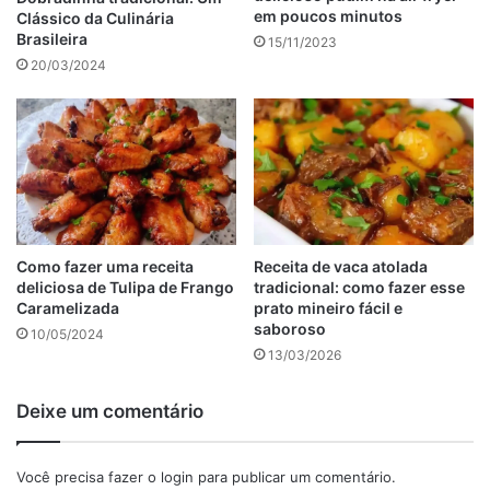
2 colheres (sopa) de manteiga ou margarina
em poucos minutos
Clássico da Culinária
100 g de coco fresco ralado
Brasileira
15/11/2023
1 colher (café) de
fermento
químico
20/03/2024
anúncio
Como fazer uma receita
Receita de vaca atolada
deliciosa de Tulipa de Frango
tradicional: como fazer esse
Caramelizada
prato mineiro fácil e
saboroso
10/05/2024
13/03/2026
Deixe um comentário
Você precisa fazer o
login
para publicar um comentário.