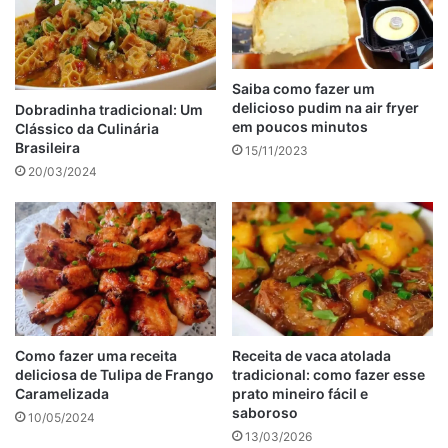
1 xícara de óleo de
canola
2 xícaras de farinha de trigo
1 pitada de sal
1 colher de sopa de fermento químico
Saiba como fazer um
delicioso pudim na air fryer
Dobradinha tradicional: Um
em poucos minutos
Clássico da Culinária
anúncio
Brasileira
15/11/2023
20/03/2024
Como fazer uma receita
Receita de vaca atolada
deliciosa de Tulipa de Frango
tradicional: como fazer esse
Caramelizada
prato mineiro fácil e
saboroso
10/05/2024
13/03/2026