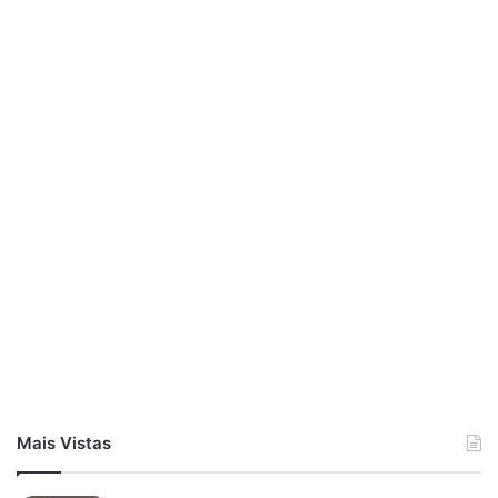
Em seguida, adicione a mistura do liquidificador na tigela.
Com um fouet, misture até ficar homogêneo.
Mais Vistas
Transfira a massa para uma forma untada e enfarinhada.