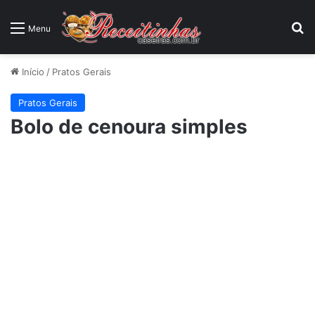
P
Menu
Início
/
Pratos Gerais
Pratos Gerais
Bolo de cenoura simples