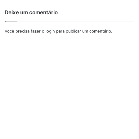
Deixe um comentário
Como preparar o bolo de cenoura simples
Você precisa fazer o
login
para publicar um comentário.
Massa
No liquidificador, coloque 3 cenouras médias, 3 ovos, 1
xícara de óleo de canola e 2 xícaras de açúcar. Bata até
ficar homogêneo.
Em uma tigela, coloque 2 xícaras de farinha de trigo, 1
pitada de sal e 1 colher de sopa de fermento químico.
Misture.
Veja também
Mousse de morango
Receita de pavê de morango
Receita de bolo de laranja com casca