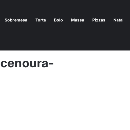
Sobremesa
Torta
Bolo
Massa
Pizzas
Natal
o-de-cenoura-liquidificador
-cenoura-