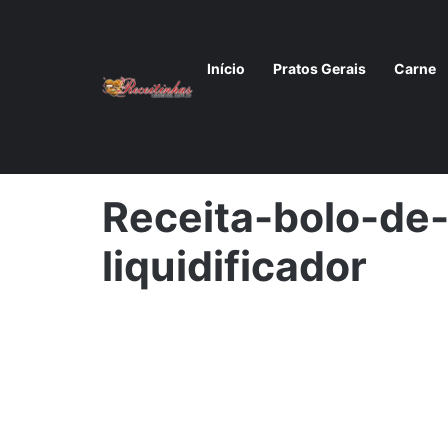
Início
Pratos Gerais
Carne
Início
/
Bolo de cenoura no liquidificador
/
Receita-bol
Receita-bolo-de
liquidificador