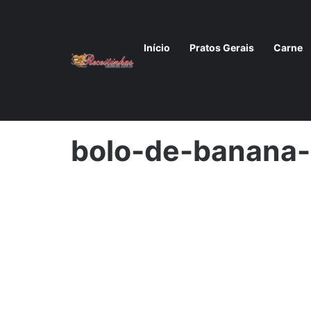
Início
Pratos Gerais
Carne
Início
/
Receita de bolo de banana sem açúcar: Sabor
bolo-de-banana-