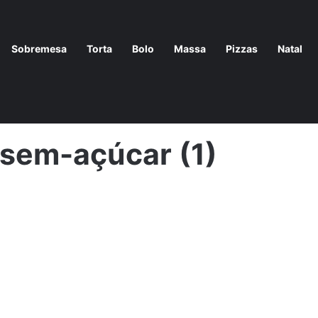
Sobremesa
Torta
Bolo
Massa
Pizzas
Natal
 e Saúde em Uma Delícia
/
bolo-de-banana-sem-açúcar (1)
sem-açúcar (1)