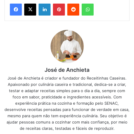
Linkedin
Pinterest
Reddit
WhatsApp
Ingrediente do bolo choconinho
Calda de Ninho
Calda Extra de Chocolate
Como fazer o bolo choconinho
Massa
4 xícaras de açúcar refinado
José de Anchieta
4 ovos
José de Anchieta é criador e fundador do Receitinhas Caseiras.
2 xícaras de manteiga derretida e quente
Apaixonado por culinária caseira e tradicional, dedica-se a criar,
testar e adaptar receitas simples para o dia a dia, sempre com
4 xícaras de farinha de trigo
foco em sabor, praticidade e ingredientes acessíveis. Com
3 xícaras de água quente
experiência prática na cozinha e formação pelo SENAC,
3 xícaras de chocolate em pó 50%
desenvolve receitas pensadas para funcionar de verdade em casa,
1 colher (chá) de sal
mesmo para quem não tem experiência culinária. Seu objetivo é
1 colher (sopa) de fermento em pó
ajudar pessoas comuns a cozinhar com mais confiança, por meio
de receitas claras, testadas e fáceis de reproduzir.