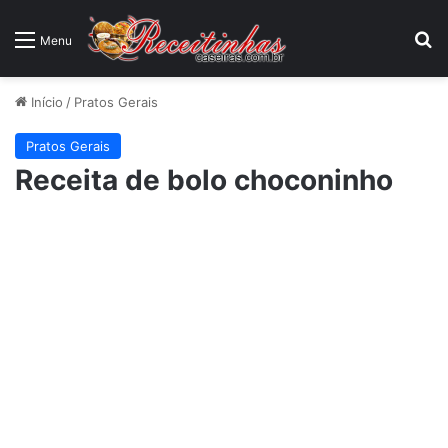
P
Menu
Início
/
Pratos Gerais
Pratos Gerais
Receita de bolo choconinho