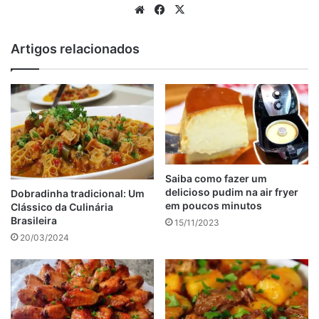
Website
Facebook
X
anúncio
Artigos relacionados
Saiba como fazer um
delicioso pudim na air fryer
Dobradinha tradicional: Um
em poucos minutos
Clássico da Culinária
Brasileira
15/11/2023
20/03/2024
Calda de Ninho
1/2 xícara de leite integral