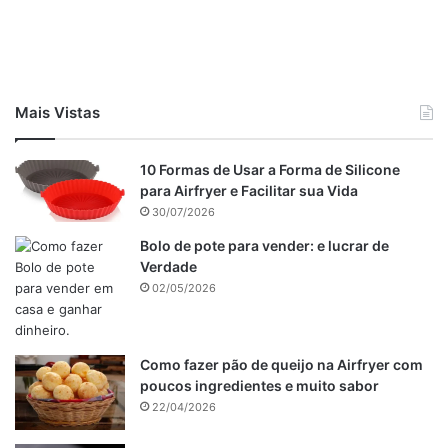
Veja também
Pudim de aipim delicioso
Pavê maravilhoso.
Mais Vistas
Sorvete com Brigadeiro em Camadas
10 Formas de Usar a Forma de Silicone
Mexa para incorporar bem todos os ingredientes. Coloque
para Airfryer e Facilitar sua Vida
o fermento e prontinho.
30/07/2026
Unte e enfarinhe a sua forma e leve ao forno por
Bolo de pote para vender: e lucrar de
aproximadamente 30 minutos.
Verdade
02/05/2026
Faça o teste do palitinho. Deixe esfriar bastante para
desenformar.
Como fazer pão de queijo na Airfryer com
Publicidade
poucos ingredientes e muito sabor
22/04/2026