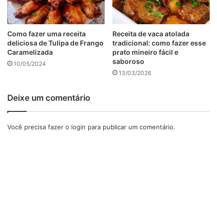
1 xícara de leite em pó
Uma caixa de leite condensado
Como fazer uma receita
Receita de vaca atolada
1
caixinha de creme de leite
deliciosa de Tulipa de Frango
tradicional: como fazer esse
1 colher (sopa) rasa de manteiga
Caramelizada
prato mineiro fácil e
saboroso
10/05/2024
Calda Extra de Chocolate
13/03/2026
500 ml de leite integral
Deixe um comentário
1 e 1/2 xícara de açúcar
4 colheres (sopa) de cacau em pó 100%
Você precisa fazer o
login
para publicar um comentário.
Como fazer o bolo choconinho
Coloque o açúcar e os ovos no liquidificador e bata bem,
até que fique bem clara essa mistura.
Pré aqueça o forno a 180º C.
Despeje o conteúdo em uma tigela, acrescentando agora a