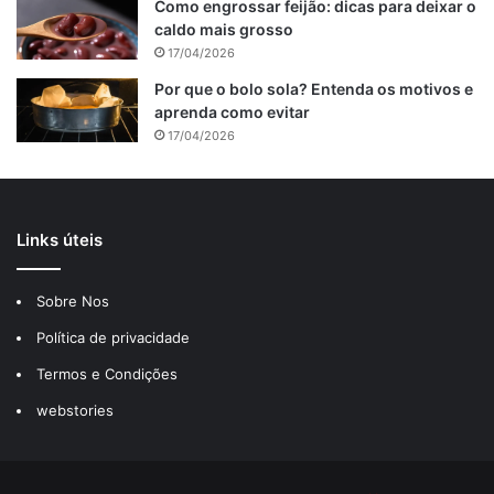
Como engrossar feijão: dicas para deixar o
caldo mais grosso
17/04/2026
Por que o bolo sola? Entenda os motivos e
aprenda como evitar
17/04/2026
Links úteis
Sobre Nos
Calda de Ninho
Política de privacidade
Termos e Condições
Coloque todos os ingredientes numa panela em fogo baixo
webstories
até engrossar.
Deixe esfriar em temperatura ambiente.
É só levar todos os ingredientes em uma panela em fogo