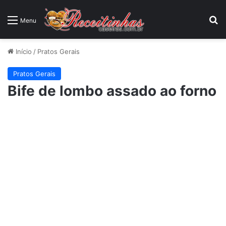
P
Menu
Início
/
Pratos Gerais
Pratos Gerais
Bife de lombo assado ao forno