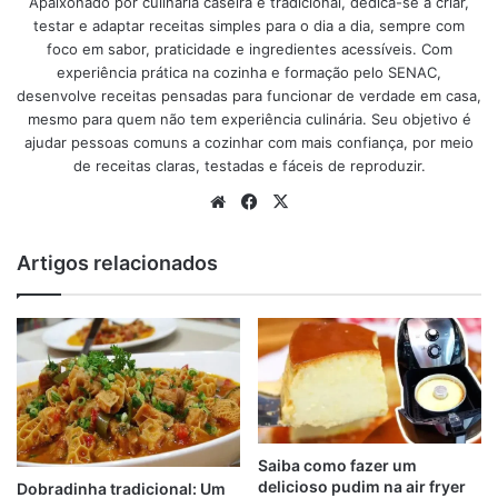
Apaixonado por culinária caseira e tradicional, dedica-se a criar,
de lombo suíno
testar e adaptar receitas simples para o dia a dia, sempre com
foco em sabor, praticidade e ingredientes acessíveis. Com
300 g de lombo de porco em bifes
experiência prática na cozinha e formação pelo SENAC,
meia xícara (chá) de vinho branco seco
desenvolve receitas pensadas para funcionar de verdade em casa,
mesmo para quem não tem experiência culinária. Seu objetivo é
1 colher (sopa) de
MAGGI®
Gril
ajudar pessoas comuns a cozinhar com mais confiança, por meio
meia colher (sopa) de molho inglês
de receitas claras, testadas e fáceis de reproduzir.
1 colher (sopa) de suco de limão
Website
Facebook
X
1 dente de alho
meia cebola em pétalas
Artigos relacionados
1 folha de louro
2 ramos de cheiro-verde
1 colher (sopa) de mostarda
1 galho de salsão fresco
2 colheres (sopa) de manteiga
1 xicara (chá) de água
Saiba como fazer um
anúncio
delicioso pudim na air fryer
Dobradinha tradicional: Um