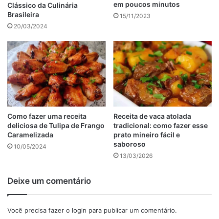
em poucos minutos
Clássico da Culinária
Brasileira
15/11/2023
20/03/2024
Como fazer uma receita
Receita de vaca atolada
deliciosa de Tulipa de Frango
tradicional: como fazer esse
Caramelizada
prato mineiro fácil e
saboroso
10/05/2024
13/03/2026
Como preparar a receita de bife de lombo de porco
Deixe um comentário
Em uma assadeira, coloque os bifes de lombo e fure bem
Você precisa fazer o
login
para publicar um comentário.
com um garfo.