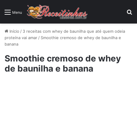
P
Menu
Início
/
3 receitas com whey de baunilha que até quem odeia
proteína vai amar
/
Smoothie cremoso de whey de baunilha e
banana
Smoothie cremoso de whey
de baunilha e banana